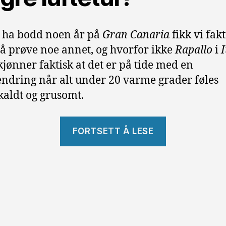
å ha bodd noen år på
Gran Canaria
fikk vi fakt
il å prøve noe annet, og hvorfor ikke
Rapallo
i
I
jønner faktisk at det er på tide med en
ndring når alt under 20 varme grader føles
kaldt og grusomt.
«Et
FORTSETT Å LESE
Italiensk
vinteropph
i
Rapallo»