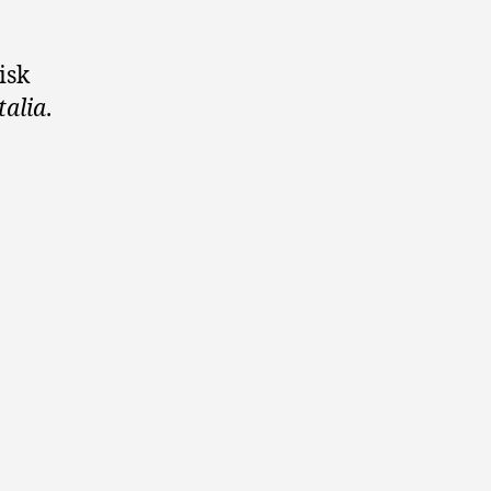
isk
talia
.
old