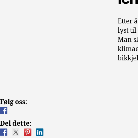
Etter 
lyst t
Man sk
klimae
bikkje
Følg oss:
Del dette: