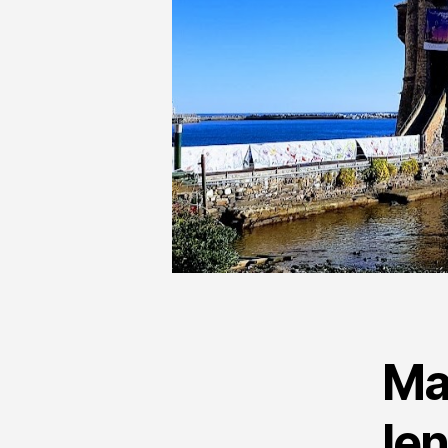
Man
len