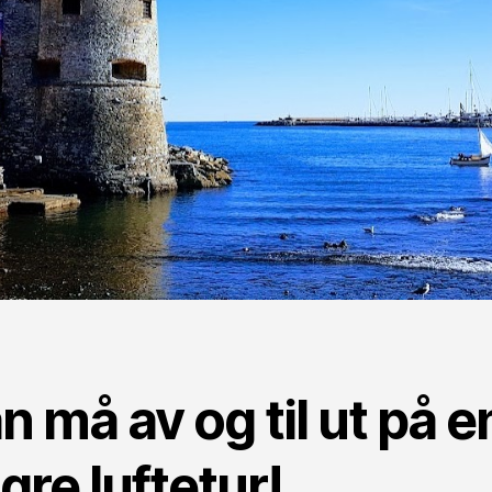
 må av og til ut på e
gre luftetur!