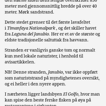
den største siden dens lengde overskrider 850
meter med gjennomsnittlig bredde på over 40
meter. Mørk sandstrand.
Dette stedet grenser til det første lavafeltet
i
Timanfaya Nationalpark
, og det skiller havet
fra
Laguna del Janubio.
Her er et av de største og
eldste tradisjonelle saltuttak fra havvann.
Stranden er vanligvis ganske tom og normalt
kun med lokale naturister, i henhold til
avisartikkelen.
NB! Denne stranden,
Janubio
, var ikke oppført
som naturiststrand på myndighetenes oversikt,
og ei heller i den nyere appen.
I nærheten ligger landsbyen
El Golfo
, hvor man
kan spise den beste ferske fisken på øya på