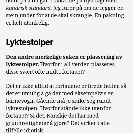
holdt på å bli gal. Lokka ble på nytt lagt med
kanarisk standard
. Jeg lurer på om de legger en
stein under for at de skal skrangle. En pakning
er helt utenkelig.
Lyktestolper
Den andre
merkelige
saken er plassering av
lyktestolper.
Hvorfor i all verden plasseres
disse svært ofte midt i fortauet?
Det er ikke alltid at fortauene er brede heller, så
det er umulig å gå der med eksempelvis en
barnevogn. Gående må jo snike seg rundt
lyktestolpen. Hvorfor står de ikke utenfor
fortauet? Si det. Kanskje det har med
grunnrettigheter å gjøre? Det virker i alle
tilfelle idiotisk.