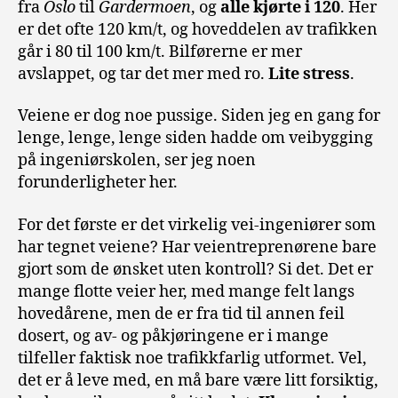
fra
Oslo
til
Gardermoen
, og
alle kjørte i 120
. Her
er det ofte 120 km/t, og hoveddelen av trafikken
går i 80 til 100 km/t. Bilførerne er mer
avslappet, og tar det mer med ro.
Lite stress
.
Veiene er dog noe pussige. Siden jeg en gang for
lenge, lenge, lenge siden hadde om veibygging
på ingeniørskolen, ser jeg noen
forunderligheter her.
For det første er det virkelig vei-ingeniører som
har tegnet veiene? Har veientreprenørene bare
gjort som de ønsket uten kontroll? Si det. Det er
mange flotte veier her, med mange felt langs
hovedårene, men de er fra tid til annen feil
dosert, og av- og påkjøringene er i mange
tilfeller faktisk noe trafikkfarlig utformet. Vel,
det er å leve med, en må bare være litt forsiktig,