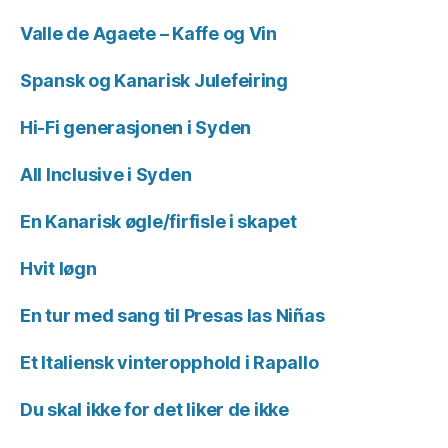
Valle de Agaete – Kaffe og Vin
Spansk og Kanarisk Julefeiring
Hi-Fi generasjonen i Syden
All Inclusive i Syden
En Kanarisk øgle/firfisle i skapet
Hvit løgn
En tur med sang til Presas las Niñas
Et Italiensk vinteropphold i Rapallo
Du skal ikke for det liker de ikke