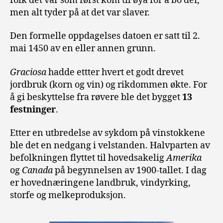
folk det var som først kom til øya for å bo der,
men alt tyder på at det var slaver.
Den formelle oppdagelses datoen er satt til 2.
mai 1450 av en eller annen grunn.
Graciosa
hadde ettter hvert et godt drevet
jordbruk (korn og vin) og rikdommen økte. For
å gi beskyttelse fra røvere ble det bygget
13
festninger
.
Etter en utbredelse av sykdom på vinstokkene
ble det en nedgang i velstanden. Halvparten av
befolkningen flyttet til hovedsakelig
Amerika
og
Canada
på begynnelsen av 1900-tallet. I dag
er hovednæringene landbruk, vindyrking,
storfe og melkeproduksjon.