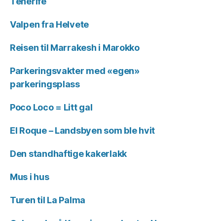
Tenerife
Valpen fra Helvete
Reisen til Marrakesh i Marokko
Parkeringsvakter med «egen»
parkeringsplass
Poco Loco = Litt gal
El Roque – Landsbyen som ble hvit
Den standhaftige kakerlakk
Mus i hus
Turen til La Palma