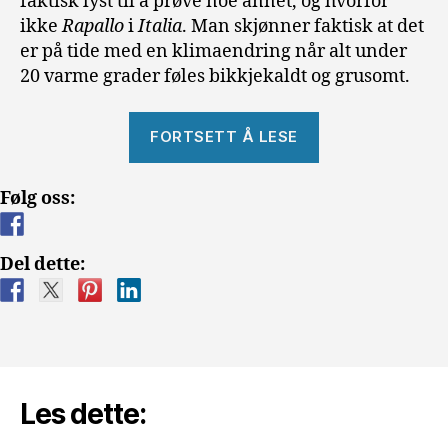
faktisk lyst til å prøve noe annet, og hvorfor
ikke
Rapallo
i
Italia
. Man skjønner faktisk at det
er på tide med en klimaendring når alt under
20 varme grader føles bikkjekaldt og grusomt.
«Et
FORTSETT Å LESE
Italiensk
vinteropphold
Følg oss:
i
Rapallo»
Del dette:
Les dette: