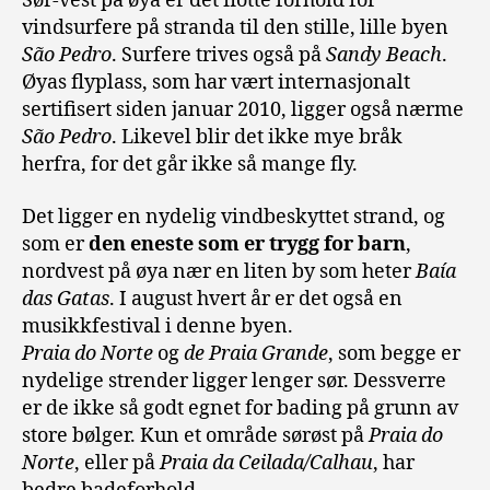
Sør-vest på øya er det flotte forhold for
vindsurfere på stranda til den stille, lille byen
São Pedro
. Surfere trives også på
Sandy Beach
.
Øyas flyplass, som har vært internasjonalt
sertifisert siden januar 2010, ligger også nærme
São Pedro
. Likevel blir det ikke mye bråk
herfra, for det går ikke så mange fly.
Det ligger en nydelig vindbeskyttet strand, og
som er
den eneste som er trygg for barn
,
nordvest på øya nær en liten by som heter
Baía
das Gatas
. I august hvert år er det også en
musikkfestival i denne byen.
Praia do Norte
og
de Praia Grande
, som begge er
nydelige strender ligger lenger sør. Dessverre
er de ikke så godt egnet for bading på grunn av
store bølger. Kun et område sørøst på
Praia do
Norte
, eller på
Praia da Ceilada/Calhau
, har