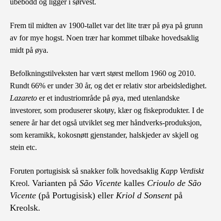
ubebodd og ligger i sørvest.
F
rem til midten av 1900-tallet var det lite trær på øya på grunn
av
for mye
hogst. Noen trær har kommet tilbake hovedsaklig
midt på øya.
Befolkningstilveksten har vært størst mellom 1960 og 2010.
Rundt 66% er under 30 år,
og det er relativ stor arbeidsledighet.
Lazareto
er et industriområde på øya, med utenlandske
investorer, som produserer skotøy, klær og fiskeprodukter. I de
senere år har det også utviklet seg mer håndverks-produksjon,
som keramikk, kokosnøtt gjenstander, halskjeder av skjell og
stein etc.
Foruten portugisisk så snakker folk hovedsaklig
Kapp Verdiskt
Varianten på
São Vicente
kalles
Crioulo de São
Kreol.
Vicente
(på Portugisisk) eller
Kriol d Sonsent
på
Kreolsk.