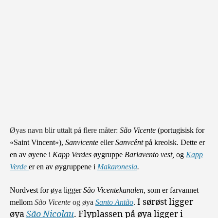
Øyas navn blir
uttalt
på flere måter:
São Vicente
(portugisisk for
«Saint Vincent»),
Sanvicente
eller
Sanvcênt
på kreolsk.
Dette
er
en av øyene i
K
app Verdes
øygruppe
Barlavento vest,
og
Kapp
Verde
er en av øygruppene i
Makaronesia
.
Nordvest for øya ligger
São Vicentekanalen,
som er farvannet
I sørøst ligger
mellom
São Vicente
og øya
Santo Antão
.
øya
São Nicolau
. Flyplassen på øya ligger i