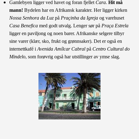
Gamlebyen ligger ved havet og foran fjellet
Cara
.
Hit må
mann!
Bydelen har en Afrikansk karakter. Her ligger kirken
Nossa Senhora da Luz
på
Praçinha da Igreja
og varehuset
Casa Benefica
med godt utvalg. Lenger sør på
Praça Estrela
ligger en paviljong og noen barer. Afrikanske selgere tilbyr
sine varer (klær, sko, frukt og grønnsaker). Det er også en
internettkafé i
Avenida Amílcar Cabral
på
Centro Cultural do
Mindelo
, som forøvrig også har utstillinger av ymse slag.