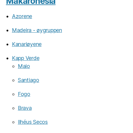
Makaronesia
Azorene
Madeira - øygruppen
Kanariøyene
Kapp Verde
Maio
Santiago
Fogo
Brava
Ilhéus Secos