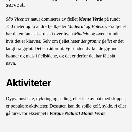
sørvest.
São Vicent
es
natur domineres av fjellet
Monte Verde
på rundt
750 meter og to andre fjellkjeder
Madeiral
og
Fateixa
. Fra fjell
et
har du en fantastisk utsikt over byen
Mindelo
og øyene rundt,
hvis det er klarvær. Selv om fjellet heter
det grønne fjellet
er det
langt fra grønt. Det er rødbrunt. Før i tiden dyrket de grønne
bønner og mais i fjellsidene, og det er derfor det har fått sitt
navn.
Aktiviteter
Dypvannsfiske, dykking og seiling, eller leie av båt med skipper,
er populære aktiviteter.
Dessuten kan du spille golf, sykle, ri eller
gå turer, for eksempel i
Parque Natural Monte Verde
.