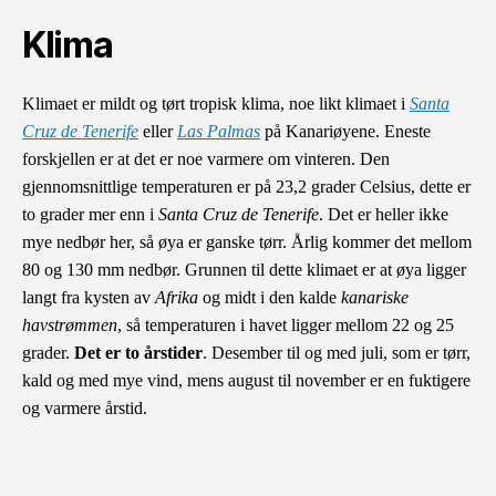
Klima
Klimaet er mildt og tørt tropisk klima, noe likt klimaet i
Santa
Cruz de Tenerife
eller
Las Palmas
på Kanariøyene. Eneste
forskjellen er at det er noe varmere om vinteren. Den
gjennomsnittlige temperaturen er på 23,2 grader Celsius, dette er
to grader mer enn i
Santa Cruz de Tenerife
. Det er heller ikke
mye nedbør her, så øya er ganske tørr. Årlig kommer det mellom
80 og 130 mm nedbør. Grunnen til dette klimaet er at øya ligger
langt fra kysten av
Afrika
og midt i den kalde
kanariske
havstrømmen
, så temperaturen i havet ligger mellom 22 og 25
grader.
Det er to årstider
. Desember til og med juli, som er tørr,
kald og med mye vind, mens august til november er en fuktigere
og varmere årstid.