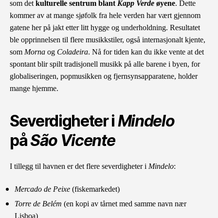
som det
kulturelle sentrum b
l
ant
Kapp Verde
øyene
.
Dette
kommer av at mange sjøfolk fra hele verden har vært gjennom
gatene her på jakt etter litt hygge og underholdning. Resultatet
ble opprinnelsen til flere musikkstiler, også internasjonalt kjente,
som
Morna
og
Coladeira
. Nå for tiden kan du ikke vente at det
spontant blir spilt tradisjonell musikk på alle barene i byen, for
globaliseringen, popmusikken og fjernsynsapparatene, holder
mange hjemme.
Severdigheter i
Mindelo
på
São Vicente
I tillegg til havnen er det flere severdigheter i
Mindelo
:
Mercado de Peixe
(fiskemarkedet)
Torre de Belém
(en kopi av tårnet med samme navn nær
Lisboa)