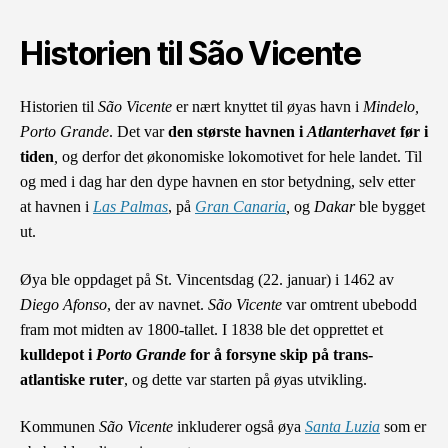
Historien til São Vicente
Historien til
São Vicente
er nært knyttet til øyas havn i
Mindelo,
Porto Grande
. Det var
den største h
a
vnen i
Atlanterhavet
før i
tiden
,
og derfor det økonomiske lokomotivet for hele landet. Til
og med i dag har den dype havnen en stor betydning, selv etter
at havnen i
Las Palmas
, på
Gran Canaria
,
og
Dakar
ble bygget
ut.
Øya ble oppdaget på St. Vincentsdag (22. januar) i 1462 av
Diego Afonso
, der av navnet.
São Vicente
var omtrent ubebodd
fram mot midten av 1800-tallet. I 1838 ble det opprettet et
kulldepot i
Porto Grande
for å forsyne skip på trans-
atlantiske ruter
, og dette var starten på øyas utvikling.
Kommunen
São Vicente
inkluderer også øya
Santa Luzia
som er