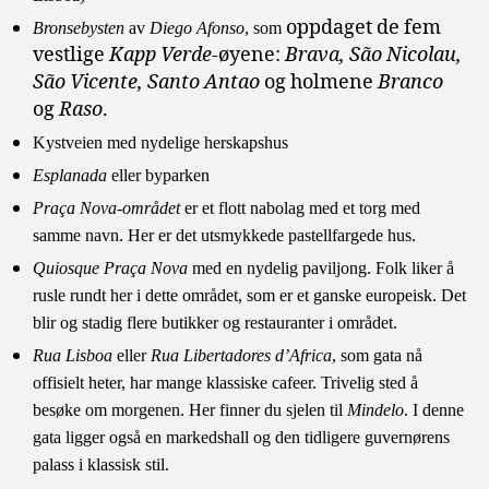
oppdaget de fem
Bronsebysten
av
Diego Afonso
,
som
vestlige
Kapp Verde
-øyene:
Brava, São Nicolau,
São Vicente, Santo Antao
og holmene
Branco
og
Raso
.
Kystveien med nydelige herskapshus
Esplanada
eller byparken
Praça Nova-området
er et flott nabolag med et torg med
samme navn. Her er det utsmykkede pastellfargede hus.
Quiosque Praça Nova
med en nydelig paviljong. Folk liker å
rusle rundt her i dette området, som er et ganske europeisk. Det
blir og stadig flere butikker og restauranter i området.
Rua Lisboa
eller
Rua Libertadores d’Africa
, som gata nå
offisielt heter, har mange klassiske cafeer. Trivelig sted å
besøke om morgenen. Her finner du sjelen til
Mindelo
. I denne
gata ligger også en markedshall og den tidligere guvernørens
palass i klassisk stil.