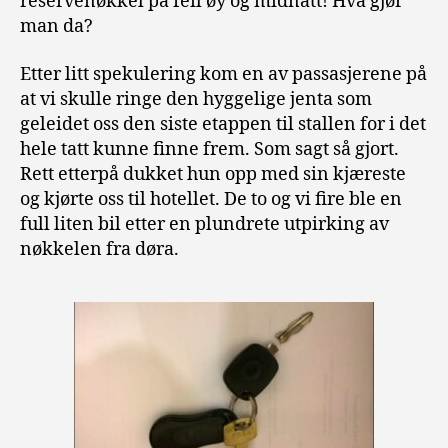
reservenøkkel på feil øy og midnatt! Hva gjør
man da?
Etter litt spekulering kom en av passasjerene på
at vi skulle ringe den hyggelige jenta som
geleidet oss den siste etappen til stallen for i det
hele tatt kunne finne frem. Som sagt så gjort.
Rett etterpå dukket hun opp med sin kjæreste
og kjørte oss til hotellet. De to og vi fire ble en
full liten bil etter en plundrete utpirking av
nøkkelen fra døra.