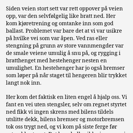
Siden veien stort sett var rett oppover på veien
opp, var den selvfølgelig like bratt ned. Her
kom kjøretrening og omtanke inn som god
ballast. Problemet var bare det at vi var usikre
på hvilke vei som var åpen. Ved ras eller
stengning på grunn av store vannmengder var
de smale veiene umulig å snu på, og rygging i
bratthenget med hestehenger nesten en
umulighet. En hestehenger har jo også bremser
som løper på når staget til hengeren blir trykket
langt nok inn.
Her kom det faktisk en liten engel å hjalp oss. Vi
fant en vei uten stengsler, selv om regnet styrtet
ned fikk vi ingen skrens med bilens tildels
utslitte dekk, bilens bremser og motorbremsen
tok oss trygt ned, og vi kom på siste ferge før