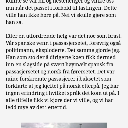
kunne se vår bil og hestehenger og vinke oss
inn når det passet i forhold til lastingen. Dette
ville han ikke høre på. Nei vi skulle gjøre som
han sa.
Etter en utfordrende helg var det noe som brast.
Vår spanske venn i passasjersetet, forøvrig også
politimann, eksploderte. Det samme gjorde jeg.
Han som sto der å dirigerte køen fikk dermed
inn en slagside på svært høymælt spansk fra
passasjersetet og norsk fra førersetet. Det var
mine forskremte passasjerer i baksetet som
forklarte at jeg kjeftet på norsk etterpå. Jeg har
ingen erindring i hvilket språk det kom ut på. I
alle tilfelle fikk vi kjøre der vi ville, og vi har
ledd mye av det i ettertid.