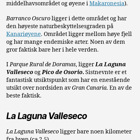
middelhavsområdet og øyene i
Makaronesia
).
Barranco Oscuro
ligger i dette området og har
den høyeste naturbeskyttelsesgraden på
Kanariøyene
. Området ligger mellom høye fjell
og har mange endemiske arter. Noen av dem
gror faktisk bare her i hele verden.
I
Parque Rural de Doramas
, ligger
La Laguna
Valleseco
og
Pico de Osorio
.
Sistnevnte er et
fantastisk utsiktspunkt som har en enestående
utsikt over nordsiden av
Gran Canaria
. En av de
beste faktisk.
La Laguna Valleseco
La Laguna Valleseco
ligger bare noen kilometer
fra byen (ca 2,5).