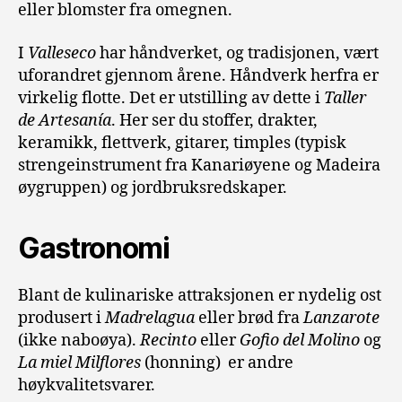
eller blomster fra omegnen.
I
Valleseco
har håndverket, og tradisjonen, vært
uforandret gjennom årene. Håndverk herfra er
virkelig flotte. Det er utstilling av dette i
Taller
de Artesanía
. Her ser du stoffer, drakter,
keramikk, flettverk, gitarer, timples (typisk
strengeinstrument fra Kanariøyene og Madeira
øygruppen) og jordbruksredskaper.
Gastronomi
Blant de kulinariske attraksjonen er nydelig ost
produsert i
Madrelagua
eller brød fra
Lanzarote
(ikke naboøya).
Recinto
eller
Gofio del Molino
og
La miel Milflores
(honning) er andre
høykvalitetsvarer.