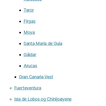
Teror
Firgas
Moya
Santa María de Guía
Gáldar
Arucas
Gran Canaria Vest
Fuerteventura
Isla de Lobos og Chinijoøyene