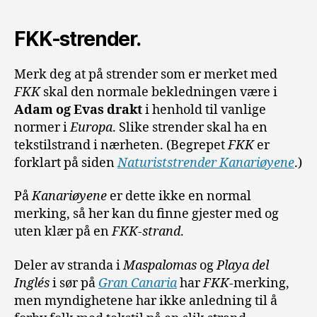
FKK-strender.
Merk deg at på strender som er merket med
FKK
skal den normale bekledningen være i
Adam og Evas drakt
i henhold til vanlige
normer i
Europa
. Slike strender skal ha en
tekstilstrand i nærheten. (Begrepet
FKK
er
forklart på siden
Naturiststrender Kanariøyene
.)
På
Kanariøyene
er dette ikke en normal
merking, så her kan du finne gjester med og
uten klær på en
FKK-strand
.
Deler av stranda i
Maspalomas
og
Playa del
Inglés
i sør på
Gran Canaria
har
FKK
-merking,
men myndighetene har ikke anledning til å