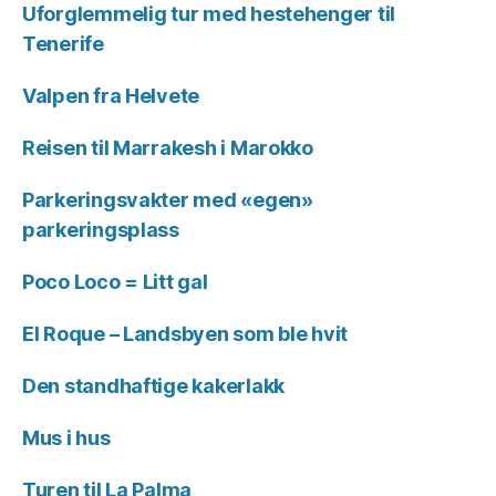
Uforglemmelig tur med hestehenger til
Tenerife
Valpen fra Helvete
Reisen til Marrakesh i Marokko
Parkeringsvakter med «egen»
parkeringsplass
Poco Loco = Litt gal
El Roque – Landsbyen som ble hvit
Den standhaftige kakerlakk
Mus i hus
Turen til La Palma