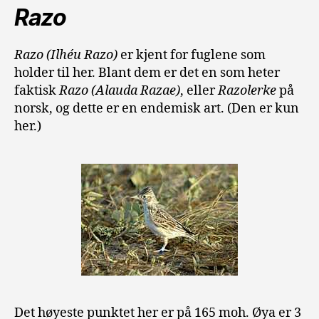
Razo
Razo
(Ilhéu
Raz
o)
er kjent for fuglene som
holder til her. Blant dem er det en som heter
faktisk
Razo (Alauda Razae)
, eller
Razolerke
på
norsk, og dette er en endemisk art. (Den er kun
her.)
Det høyeste punktet her er på 165 moh. Øya er 3