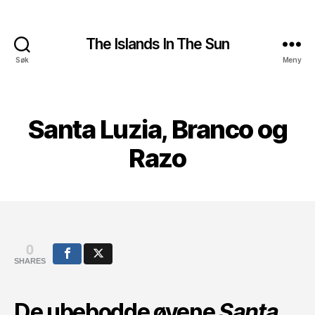
The Islands In The Sun
Søk
Meny
Santa Luzia, Branco og
Razo
0
SHARES
De ubebodde øyene
Santa