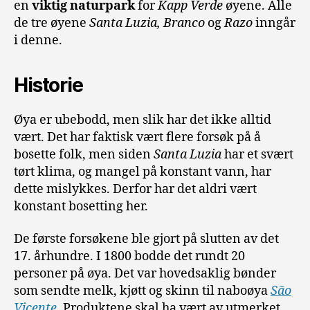
en
viktig naturpark
for
Kapp Verde
øyene. Alle
de tre øyene
Santa Luzia, Branco
og
Razo
inngår
i denne.
Historie
Øya er ubebodd, men slik har det ikke alltid
vært. Det har faktisk vært flere forsøk på å
bosette folk, men siden
Santa Luzia
har et svært
tørt klima, og mangel på konstant vann, har
dette mislykkes. Derfor har det aldri vært
konstant bosetting her.
De første forsøkene ble gjort på slutten av det
17. århundre. I 1800 bodde det rundt 20
personer på øya. Det var hovedsaklig bønder
som sendte melk, kjøtt og skinn til naboøya
São
Vicente
.
Produktene skal ha vært av utmerket