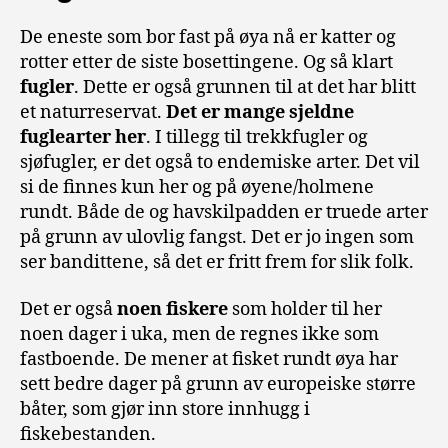
De eneste som bor fast på øya nå er katter og
rotter etter de siste bosettingene. Og så klart
fugler
. Dette er også grunnen til at det har blitt
et naturreservat.
Det er mange sjeldne
fuglearter her
. I tillegg til trekkfugler og
sjøfugler, er det også to endemiske arter. Det vil
si de finnes kun her og på øyene/holmene
rundt. Både de og havskilpadden er truede arter
på grunn av ulovlig fangst. Det er jo ingen som
ser bandittene, så det er fritt frem for slik folk.
Det er også
noen fiskere
som holder til her
noen dager i uka, men de regnes ikke som
fastboende. De mener at fisket rundt øya har
sett bedre dager på grunn av europeiske større
båter, som gjør inn store innhugg i
fiskebestanden.