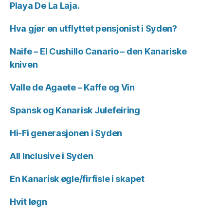
Playa De La Laja.
Hva gjør en utflyttet pensjonist i Syden?
Naife – El Cushillo Canario – den Kanariske
kniven
Valle de Agaete – Kaffe og Vin
Spansk og Kanarisk Julefeiring
Hi-Fi generasjonen i Syden
All Inclusive i Syden
En Kanarisk øgle/firfisle i skapet
Hvit løgn