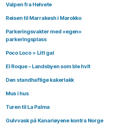
Valpen fra Helvete
Reisen til Marrakesh i Marokko
Parkeringsvakter med «egen»
parkeringsplass
Poco Loco = Litt gal
El Roque – Landsbyen som ble hvit
Den standhaftige kakerlakk
Mus i hus
Turen til La Palma
Gulvvask på Kanariøyene kontra Norge