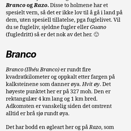
Branco
og
Razo
.
Disse to holmene har et
spesielt vern, så det er ikke lov til å gå i land på
dem, uten spesiell tillatelse, pga fuglelivet. Vil
du se fugleliv, sjeldne fugler eller
Guano
(fugledritt) så er det nok av det her. 🙂
Branco
Branco
(Ilhéu Branco)
er rundt fire
kvadratkilometer og oppkalt etter fargen på
kalksteinene som danner øya.
Hvit øy
. Det
høyeste punktet her er på 327 moh. Den er
rektangulær 4 km lang og 1 km bred.
Adkomsten er vanskelig siden det omtrent
alltid er brå sjø rundt øya.
Det har bodd en øgleart her og på
Razo
, som