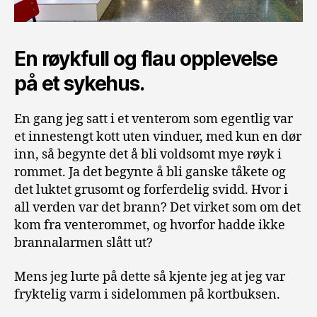
En røykfull og flau opplevelse
på et sykehus.
En gang jeg satt i et venterom som egentlig var
et innestengt kott uten vinduer, med kun en dør
inn, så begynte det å bli voldsomt mye røyk i
rommet. Ja det begynte å bli ganske tåkete og
det luktet grusomt og forferdelig svidd. Hvor i
all verden var det brann? Det virket som om det
kom fra venterommet, og hvorfor hadde ikke
brannalarmen slått ut?
Mens jeg lurte på dette så kjente jeg at jeg var
fryktelig varm i sidelommen på kortbuksen.