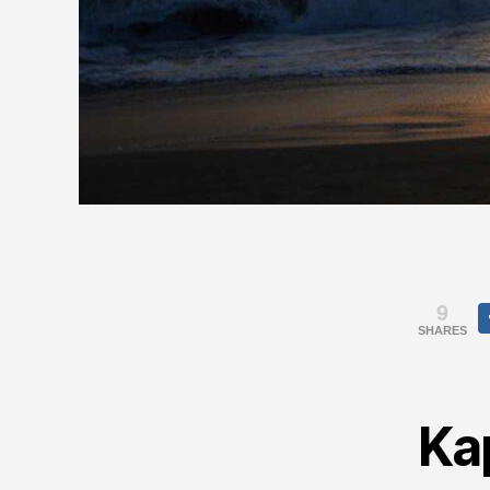
9
SHARES
Ka