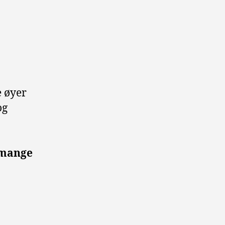
e øyer
og
 mange