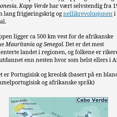
onesia
.
Kapp Verde
har vært selvstendig fra 
en lang frigjøringskrig
og
nellikrevolusjonen
i
al.
pen ligger ca 500 km vest for de afrikanske
ne
Mauritania og Senegal
.
Det er det mest
ienterte landet i regionen, og folkene er riker
utdannet enn nesten hvor som helst ellers i A
t er Portugisisk og kreolsk (basert på en blan
melportugisisk og afrikanske språk)