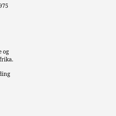
1975
e og
frika.
ding