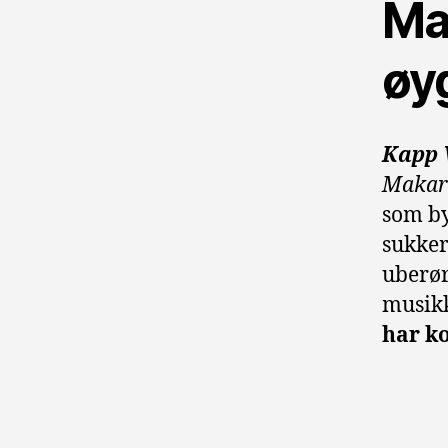
Ma
øy
Kapp 
Makar
som by
sukkerr
uberør
musikk
har ko