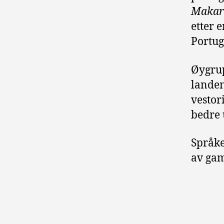
Makar
etter 
Portug
Øygrup
lande
vestor
bedre 
Språke
av gam