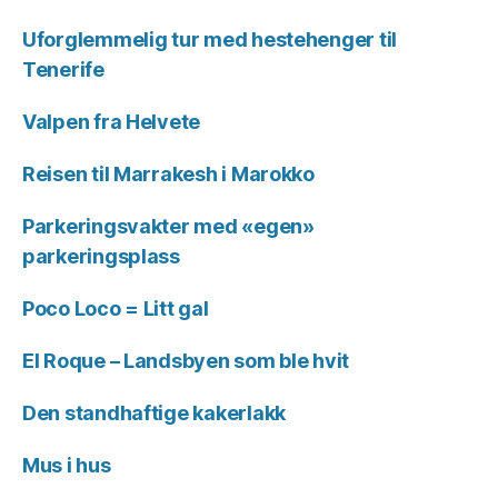
Uforglemmelig tur med hestehenger til
Tenerife
Valpen fra Helvete
Reisen til Marrakesh i Marokko
Parkeringsvakter med «egen»
parkeringsplass
Poco Loco = Litt gal
El Roque – Landsbyen som ble hvit
Den standhaftige kakerlakk
Mus i hus