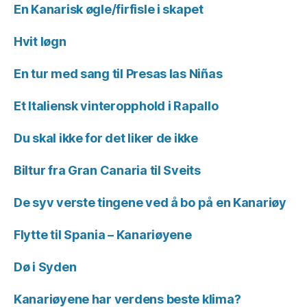
En Kanarisk øgle/firfisle i skapet
Hvit løgn
En tur med sang til Presas las Niñas
Et Italiensk vinteropphold i Rapallo
Du skal ikke for det liker de ikke
Biltur fra Gran Canaria til Sveits
De syv verste tingene ved å bo på en Kanariøy
Flytte til Spania – Kanariøyene
Dø i Syden
Kanariøyene har verdens beste klima?