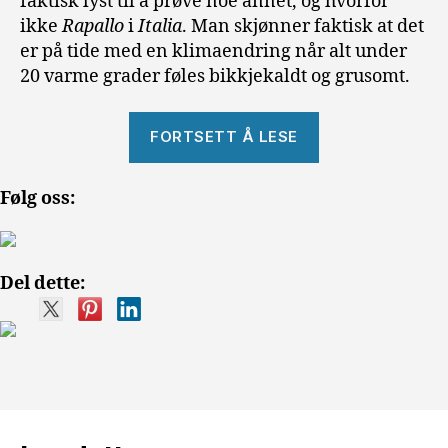
faktisk lyst til å prøve noe annet, og hvorfor
ikke
Rapallo
i
Italia
. Man skjønner faktisk at det
er på tide med en klimaendring når alt under
20 varme grader føles bikkjekaldt og grusomt.
«Et
FORTSETT Å LESE
Italiensk
vinteropphold
Følg oss:
i
Rapallo»
Del dette: