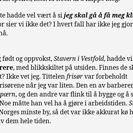
tte hadde vel vært å si
jeg skal gå å få meg kl
 sier vi ikke det? I hvert fall har ikke jeg gjor
nå.
g født og oppvokst,
Stavern i Vestfold
, hadde vi
rere
, med blikkskiltet på utsiden. Finnes de s
t? Ikke vet jeg. Tittelen
frisør
var forbeholdt
isørene når jeg var liten. Den en av barbere
åpærn
, og den andre var flink til å bygge og å s
. Noe måtte han vel ha å gjøre i arbeidstiden.
S
 Norges minste by, så det var ikke akkurat kø 
v dem hele tiden.