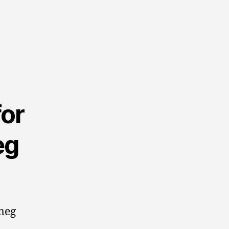
for
eg
 meg