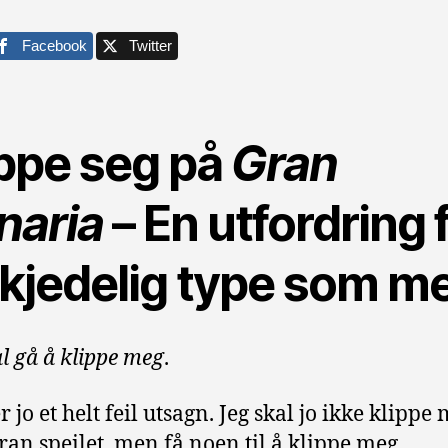
Facebook
Twitter
ippe seg på
Gran
naria
– En utfordring 
 kjedelig type som m
al gå å klippe meg
.
r jo et helt feil utsagn. Jeg skal jo ikke klippe
oran speilet, men få noen til å klippe meg.