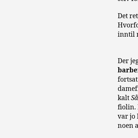
Det re
Hvorfor
inntil 
Der je
barbe
fortsat
damefr
kalt
S
fiolin
var jo
noen a