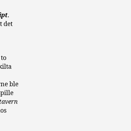
ipt
.
t det
 to
kilta
rne ble
pille
tavern
hos