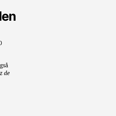
den
0
gså
z de