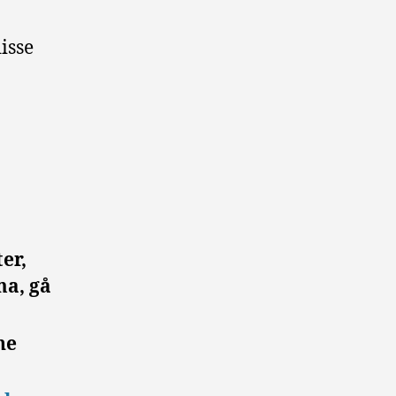
isse
er,
ma, gå
ne