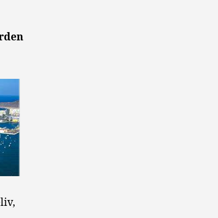
erden
liv,