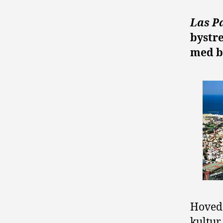
Las
P
bystr
med b
Hoveds
kultur