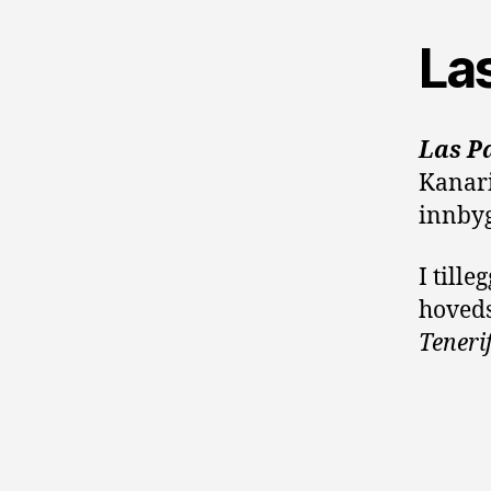
La
Las P
Kanari
innbyg
I tille
hoveds
Tenerif