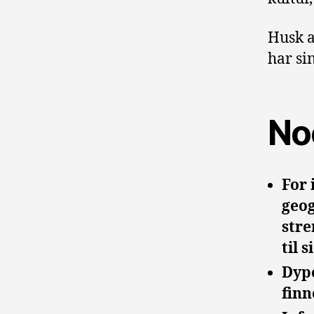
Husk a
har sin
No
For
geog
stre
til 
Dyp
fin