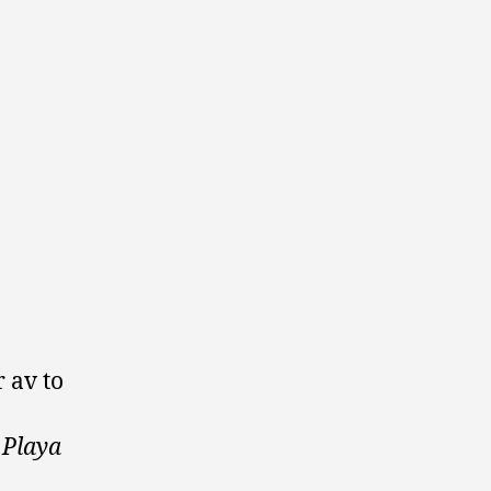
 av to
–
Playa