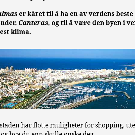
almas
er kåret til å ha en av verdens beste
ender,
Canteras,
og til å være den byen i v
est klima.
taden har flotte muligheter for shopping, ute
, og hva du enn skulle ønske deg.