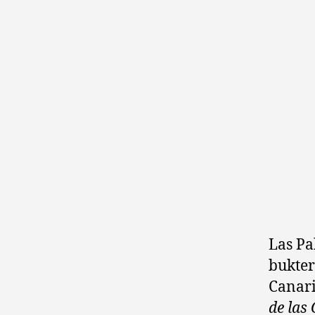
Las Pa
bukter
Canari
de las