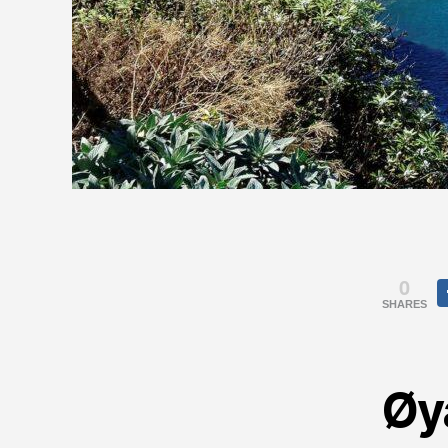
0
SHARES
Øy