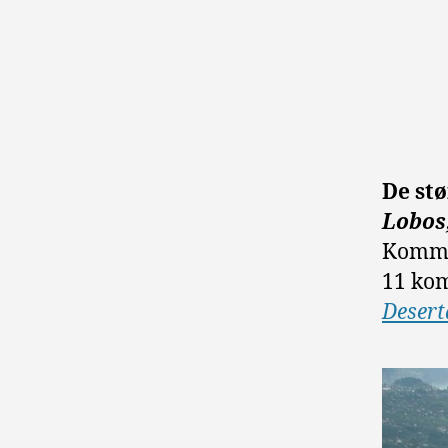
De st
Lobos
Kommun
11 ko
Desert