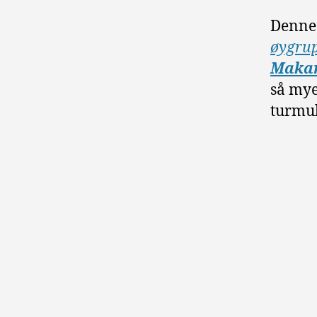
Denne 
øygru
Makar
så mye
turmul