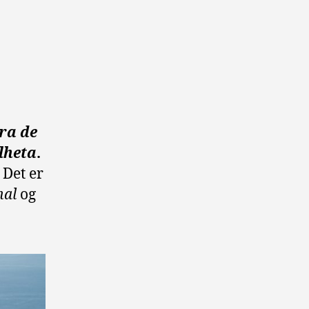
ra de
lheta
.
Det er
hal
og