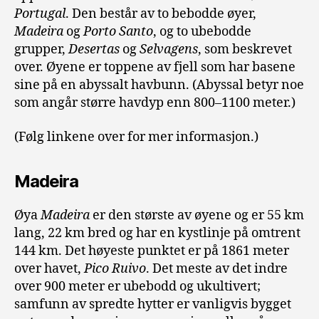
Portugal
. Den består av to bebodde øyer,
Madeira
og
Porto
Santo
, og to ubebodde
grupper,
Desertas
og
Selvagens
, som beskrevet
over. Øyene er toppene av fjell som har basene
sine på en abyssalt havbunn. (
Abyssal betyr noe
som angår større havdyp enn 800–1100 meter.)
(Følg linkene over for mer informasjon.)
Madeira
Øya
Madeira
er den største av øyene og er 55 km
lang, 22 km bred og har en kystlinje på omtrent
144 km. Det høyeste punktet er på 1861 meter
over havet,
Pico Ruivo
. Det meste av det indre
over 900 meter er ubebodd og ukultivert;
samfunn av spredte hytter er vanligvis bygget