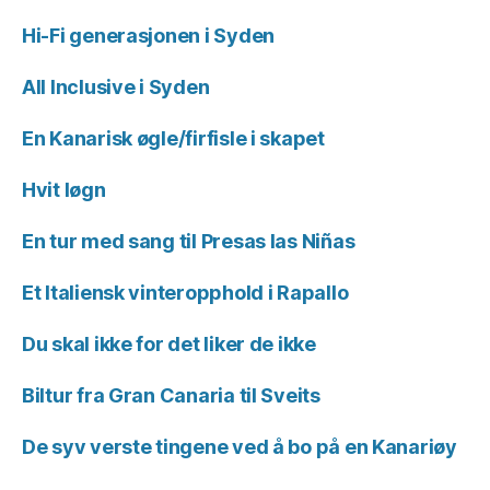
Hi-Fi generasjonen i Syden
All Inclusive i Syden
En Kanarisk øgle/firfisle i skapet
Hvit løgn
En tur med sang til Presas las Niñas
Et Italiensk vinteropphold i Rapallo
Du skal ikke for det liker de ikke
Biltur fra Gran Canaria til Sveits
De syv verste tingene ved å bo på en Kanariøy