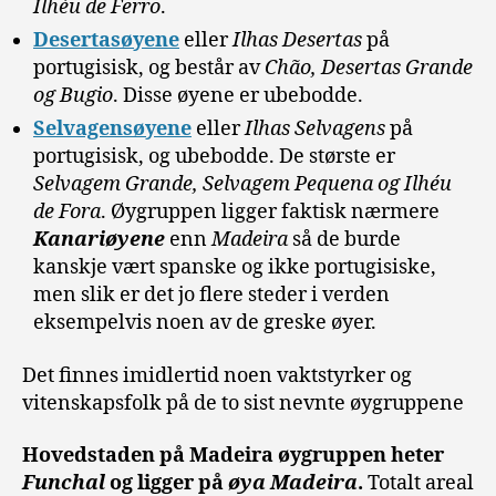
Ilhéu de Ferro
.
Desertasøyene
eller
Ilhas Desertas
på
portugisisk, og består av
Chão, Desertas Grande
og Bugio
. Disse øyene er ubebodde.
Selvagensøyene
eller
Ilhas Selvagens
på
portugisisk, og ubebodde. De største er
Selvagem Grande, Selvagem Pequena og Ilhéu
de Fora
. Øygruppen ligger faktisk nærmere
Kanariøyene
enn
Madeira
så de burde
kanskje vært spanske og ikke portugisiske,
men slik er det jo flere steder i verden
eksempelvis noen av de greske øyer.
Det finnes imidlertid noen vaktstyrker og
vitenskapsfolk på de to sist nevnte øygruppene
Hovedstaden på Madeira øygruppen heter
Funchal
og ligger på
øya Madeira
.
Totalt areal