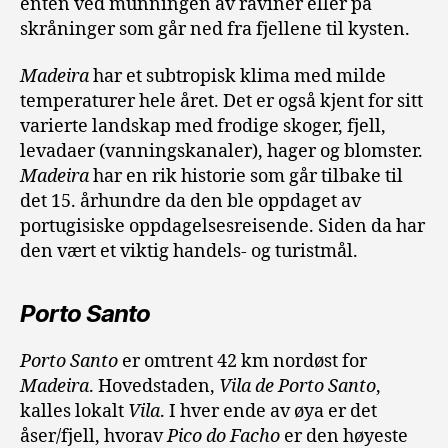
enten ved munningen av raviner eller på
skråninger som går ned fra fjellene til kysten.
Madeira
har et subtropisk klima med milde
temperaturer hele året. Det er også kjent for sitt
varierte landskap med frodige skoger, fjell,
levadaer (vanningskanaler), hager og blomster.
Madeira
har en rik historie som går tilbake til
det 15. århundre da den ble oppdaget av
portugisiske oppdagelsesreisende. Siden da har
den vært et viktig handels- og turistmål.
Porto Santo
Porto Santo
er omtrent 42 km nordøst for
Madeira
. Hovedstaden,
Vila de Porto Santo
,
kalles lokalt
Vila
. I hver ende av øya er det
åser/fjell, hvorav
Pico do Facho
er den høyeste