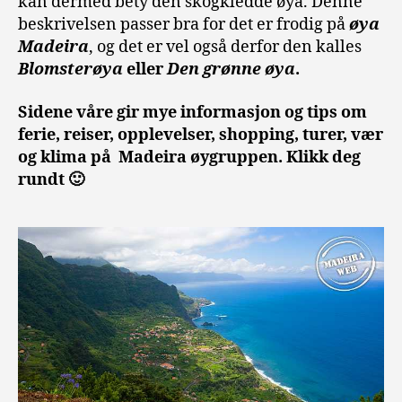
kan dermed bety den skogkledde øya. Denne
beskrivelsen passer bra for det er frodig på
øya
Madeira
, og det er vel også derfor den kalles
Blomsterøya
eller
Den grønne øya
.
Sidene våre gir mye informasjon og tips om
ferie, reiser, opplevelser, shopping, turer, vær
og klima på Madeira øygruppen. Klikk deg
rundt 🙂