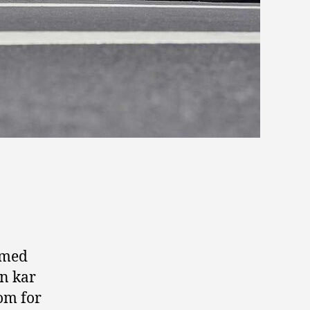
 med
en kar
som for