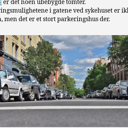
s
er det noen ubebygde tomter.
ingsmulighetene i gatene ved sykehuset er ikk
, men det er et stort parkeringshus der.