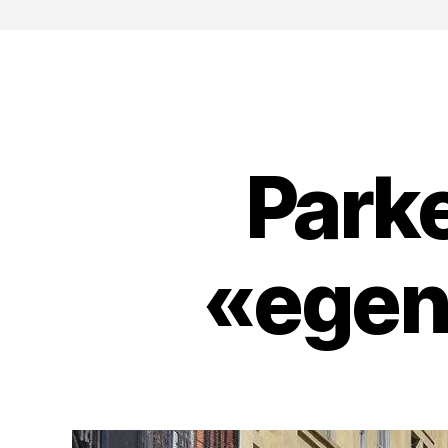
Park
«egen