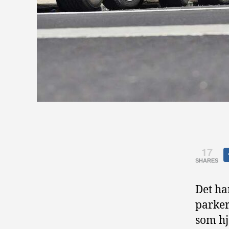
17
SHARES
Det ha
parker
som hj