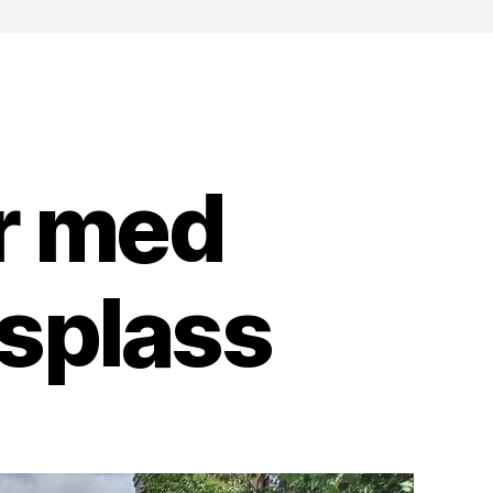
r med
splass