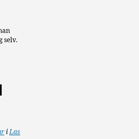
 han
 selv.
d
ar
i
Las