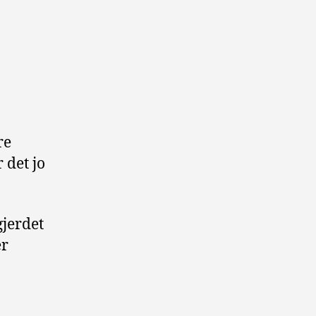
re
 det jo
gjerdet
er