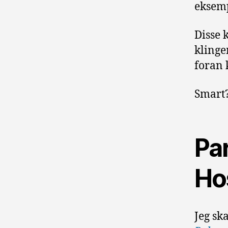
eksemp
Disse 
klinge
foran 
Smart?
Pa
Hos
Jeg sk