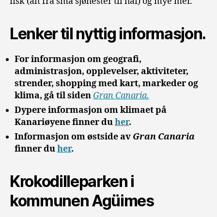
fisk (alt fra små sjøhester til hai) og mye mer.
Lenker til nyttig informasjon.
For informasjon om geografi,
administrasjon, opplevelser, aktiviteter,
strender, shopping med kart, markeder og
klima, gå til siden
Gran Canaria.
Dypere informasjon om klimaet på
Kanariøyene finner du
her
.
Informasjon om østside av
Gran Canaria
finner du
her
.
Krokodilleparken i
kommunen Agüimes