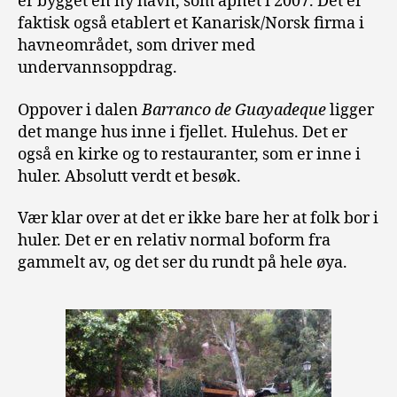
er bygget en ny havn, som åpnet i 2007. Det er
faktisk også etablert et Kanarisk/Norsk firma i
havneområdet, som driver med
undervannsoppdrag.
Oppover i dalen
Barranco de Guayadeque
ligger
det mange hus inne i fjellet. Hulehus. Det er
også en kirke og to restauranter, som er inne i
huler. Absolutt verdt et besøk.
Vær klar over at det er ikke bare her at folk bor i
huler. Det er en relativ normal boform fra
gammelt av, og det ser du rundt på hele øya.