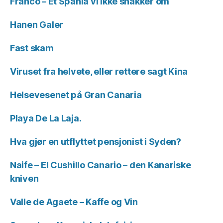
Franco – Et Spania vi ikke snakker om
Hanen Galer
Fast skam
Viruset fra helvete, eller rettere sagt Kina
Helsevesenet på Gran Canaria
Playa De La Laja.
Hva gjør en utflyttet pensjonist i Syden?
Naife – El Cushillo Canario – den Kanariske
kniven
Valle de Agaete – Kaffe og Vin