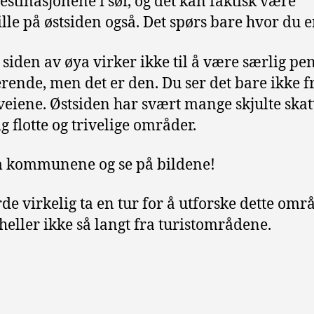
destinasjonene i sør, og det kan faktisk være
ille på østsiden også. Det spørs bare hvor du er
siden av øya virker ikke til å være særlig pen
rende, men det er den. Du ser det bare ikke f
eiene. Østsiden har svært mange skjulte skatt
g flotte og trivelige områder.
 kommunene og se på bildene!
de virkelig ta en tur for å utforske dette områ
 heller ikke så langt fra turistområdene.