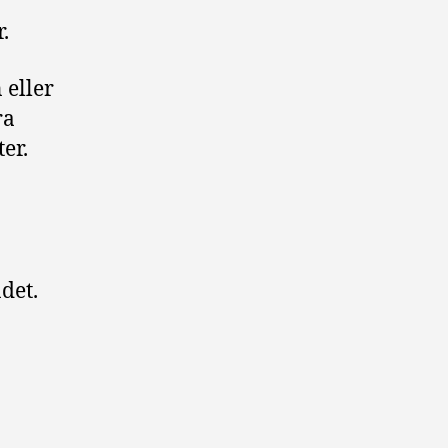
.
 eller
ra
er.
det.