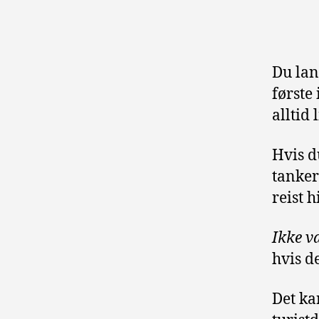
Du lan
første
alltid 
Hvis d
tanker
reist h
Ikke va
hvis de
Det ka