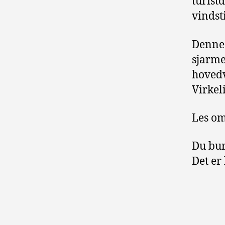
turist
vindst
Denne 
sjarme
hovedv
Virkeli
Les om
Du bur
Det er