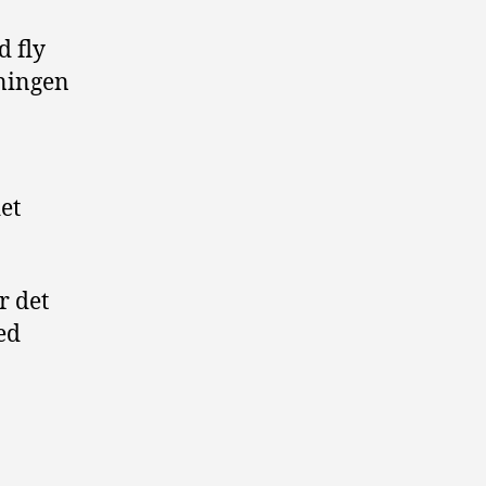
 fly
kningen
et
er det
ed