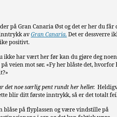
der på Gran Canaria Øst og det er her du får d
 inntrykk av
Gran Canaria.
Det er dessverre ik
like positivt.
u ikke har vært her før kan du gjøre deg noen
 på veien mot sør. «Fy her blåste det, hvorfor 
it?»
r det noe særlig pent rundt her heller.
Heldigv
tte blir ditt første inntrykk, så er det totalt fei
n blåse på flyplassen og være vindstille på