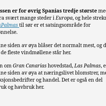
ssen er for øvrig Spanias tredje største
med
 fra svært mange steder i
Europa
, og hele stre
sPalmas
til sør er et satsingsområde for
ønnelse.
ne siden av øya blåser det normalt mest, og d
 de fleste vindmøllene står her.
en om
Gran Canarias
hovedstad,
Las Palmas
, 
ne siden av øya at næringslivet blomstrer, m
sjonsbedrifter og handel. Det er også en del
uk og havbruk her.