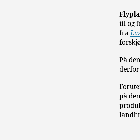
Flypla
til og
fra
La
forskj
På den
derfor
Forut
på den
produk
landbr