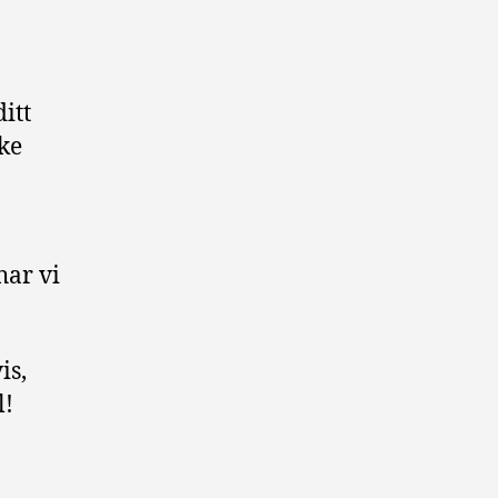
itt
ke
har vi
is,
l!