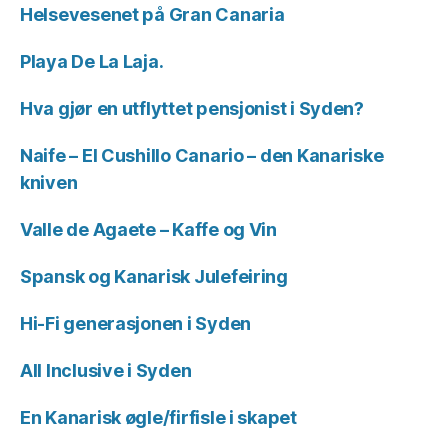
Helsevesenet på Gran Canaria
Playa De La Laja.
Hva gjør en utflyttet pensjonist i Syden?
Naife – El Cushillo Canario – den Kanariske
kniven
Valle de Agaete – Kaffe og Vin
Spansk og Kanarisk Julefeiring
Hi-Fi generasjonen i Syden
All Inclusive i Syden
En Kanarisk øgle/firfisle i skapet