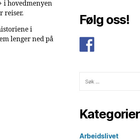
g+ i hovedmenyen
 reiser.
Følg oss!
istoriene i
dem lenger ned på
Søk
etter:
Kategorier
Arbeidslivet