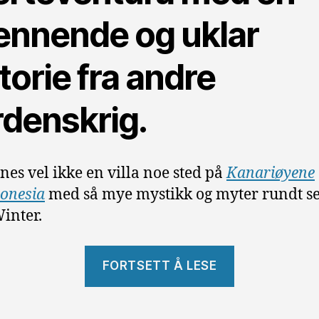
ennende og uklar
torie fra andre
rdenskrig.
nnes vel ikke en villa noe sted på
Kanariøyene
onesia
med så mye mystikk og myter rundt s
Winter.
«Villa
FORTSETT Å LESE
Winter»