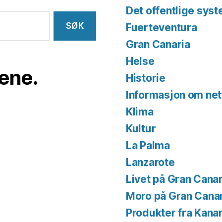
Det offentlige sys
Fuerteventura
Gran Canaria
Helse
iene.
Historie
Informasjon om net
Klima
Kultur
La Palma
Lanzarote
Livet på Gran Canar
Moro på Gran Cana
Produkter fra Kana