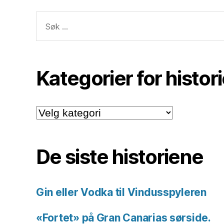
Søk
etter:
Kategorier for histor
Kategorier
for
historiene.
De siste historiene
Gin eller Vodka til Vindusspyleren
«Fortet» på Gran Canarias sørside.