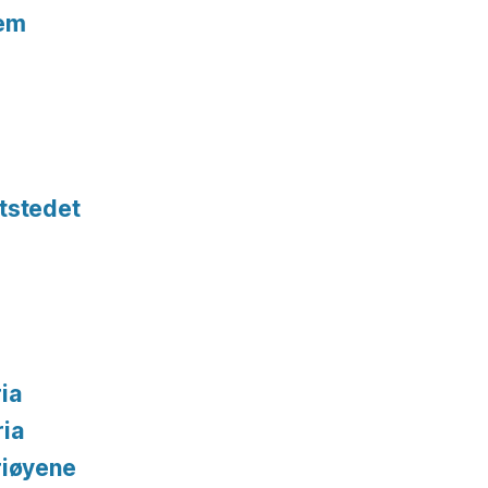
tem
tstedet
ia
ria
riøyene