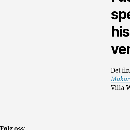
sp
his
ve
Det fi
Makar
Villa 
Følg oss: