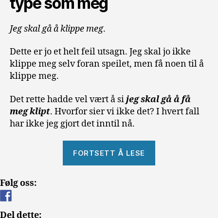
type som meg
Jeg skal gå å klippe meg
.
Dette er jo et helt feil utsagn. Jeg skal jo ikke
klippe meg selv foran speilet, men få noen til å
klippe meg.
Det rette hadde vel vært å si
jeg skal gå å få
meg klipt
. Hvorfor sier vi ikke det? I hvert fall
har ikke jeg gjort det inntil nå.
«Å
FORTSETT Å LESE
klippe
seg
Følg oss:
på
Gran
Canaria»
Del dette: