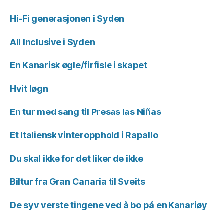
Hi-Fi generasjonen i Syden
All Inclusive i Syden
En Kanarisk øgle/firfisle i skapet
Hvit løgn
En tur med sang til Presas las Niñas
Et Italiensk vinteropphold i Rapallo
Du skal ikke for det liker de ikke
Biltur fra Gran Canaria til Sveits
De syv verste tingene ved å bo på en Kanariøy