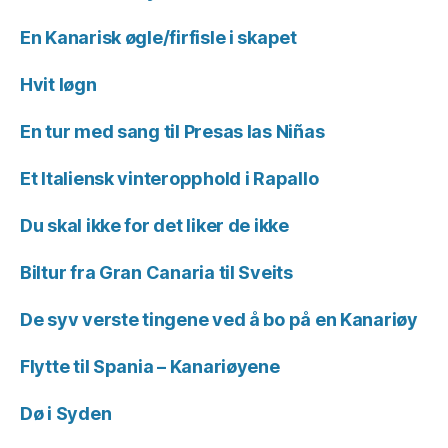
En Kanarisk øgle/firfisle i skapet
Hvit løgn
En tur med sang til Presas las Niñas
Et Italiensk vinteropphold i Rapallo
Du skal ikke for det liker de ikke
Biltur fra Gran Canaria til Sveits
De syv verste tingene ved å bo på en Kanariøy
Flytte til Spania – Kanariøyene
Dø i Syden