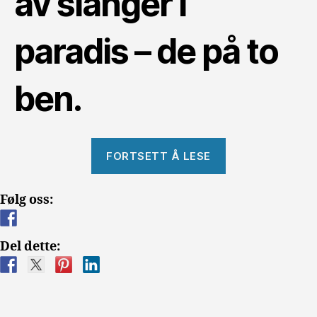
av slanger i
paradis – de på to
ben.
«Slanger
FORTSETT Å LESE
i
paradis
Følg oss:
på
to
ben»
Del dette: