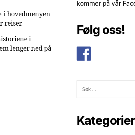
kommer på vår Faceb
g+ i hovedmenyen
 reiser.
Følg oss!
istoriene i
dem lenger ned på
Søk
etter:
Kategorier