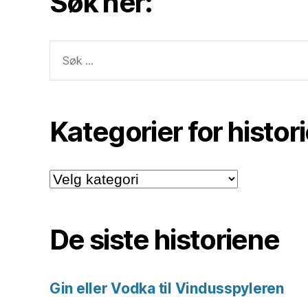
Søk her:
Søk
etter:
Kategorier for histor
Kategorier
for
historiene.
De siste historiene
Gin eller Vodka til Vindusspyleren