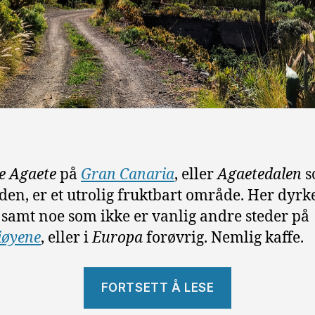
de Agaete
på
Gran Canaria
, eller
Agaetedalen
s
 den, er et utrolig fruktbart område. Her dyrk
 samt noe som ikke er vanlig andre steder på
iøyene
, eller i
Europa
forøvrig. Nemlig kaffe.
«Valle
FORTSETT Å LESE
de