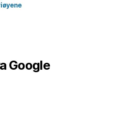
riøyene
ra Google