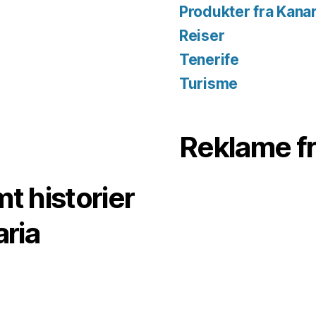
Produkter fra Kana
Reiser
Tenerife
Turisme
Reklame f
t historier
aria