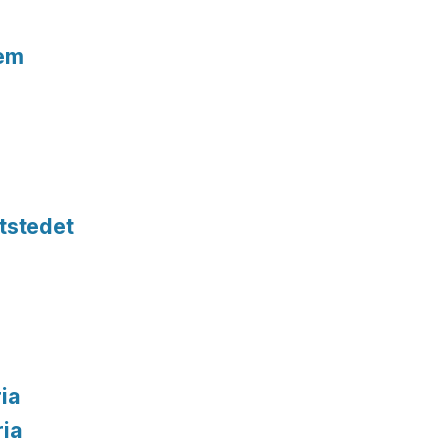
tem
tstedet
ia
ria