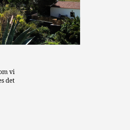
om vi
es det