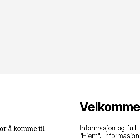
Agaete
–
Kaffe
og
Vin»
Velkommen 
Informasjon og fullt
or å komme til
"Hjem". Informasjon