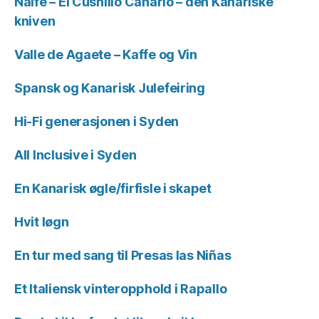
Naife – El Cushillo Canario – den Kanariske
kniven
Valle de Agaete – Kaffe og Vin
Spansk og Kanarisk Julefeiring
Hi-Fi generasjonen i Syden
All Inclusive i Syden
En Kanarisk øgle/firfisle i skapet
Hvit løgn
En tur med sang til Presas las Niñas
Et Italiensk vinteropphold i Rapallo