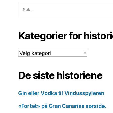
Søk
etter:
Kategorier for histor
Kategorier
for
historiene.
De siste historiene
Gin eller Vodka til Vindusspyleren
«Fortet» på Gran Canarias sørside.