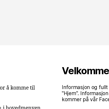
Velkommen 
Informasjon og fullt
or å komme til
"Hjem". Informasjon
kommer på vår Faceb
g+ i hovedmenyen