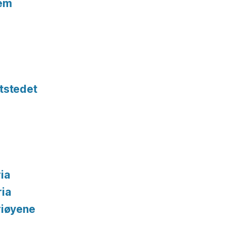
tem
tstedet
ia
ria
riøyene