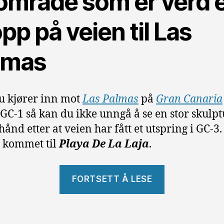
 område som er verd 
pp på veien til Las
lmas
u kjører inn mot
Las Palmas
på
Gran Canaria
 GC-1 så kan du ikke unngå å se en stor skulpt
hånd etter at veien har fått et utspring i GC-3.
 kommet til
Playa De La Laja
.
«Playa
FORTSETT Å LESE
De
La
Laja.»