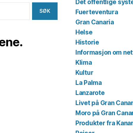
Det offentlige sys
Fuerteventura
Gran Canaria
Helse
iene.
Historie
Informasjon om net
Klima
Kultur
La Palma
Lanzarote
Livet på Gran Canar
Moro på Gran Cana
Produkter fra Kana