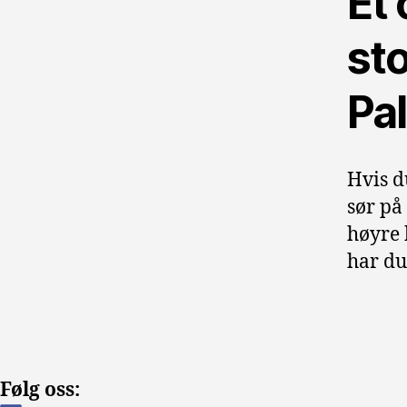
Et
sto
Pa
Hvis d
sør på
høyre 
har du
Følg oss: