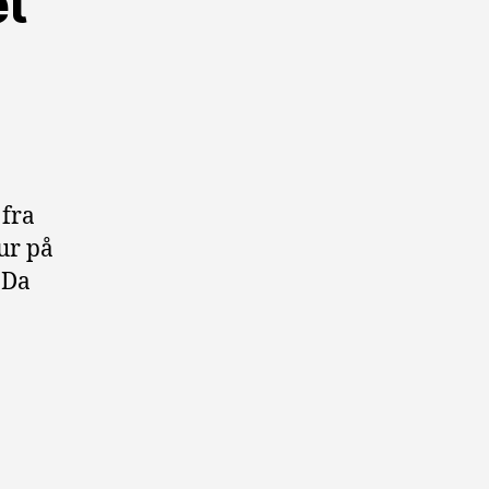
et
fra
ur på
 Da