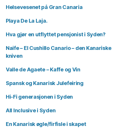
Helsevesenet på Gran Canaria
Playa De La Laja.
Hva gjør en utflyttet pensjonist i Syden?
Naife – El Cushillo Canario – den Kanariske
kniven
Valle de Agaete – Kaffe og Vin
Spansk og Kanarisk Julefeiring
Hi-Fi generasjonen i Syden
All Inclusive i Syden
En Kanarisk øgle/firfisle i skapet