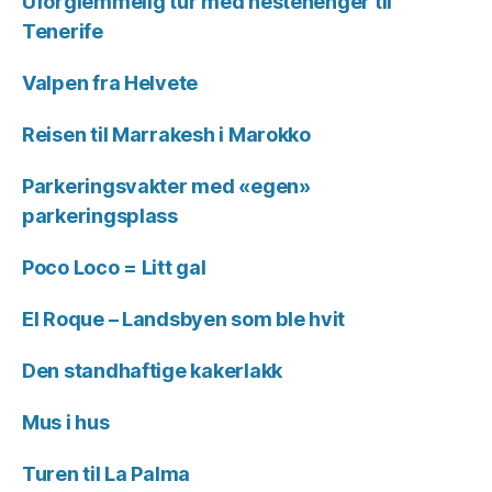
Uforglemmelig tur med hestehenger til
Tenerife
Valpen fra Helvete
Reisen til Marrakesh i Marokko
Parkeringsvakter med «egen»
parkeringsplass
Poco Loco = Litt gal
El Roque – Landsbyen som ble hvit
Den standhaftige kakerlakk
Mus i hus
Turen til La Palma