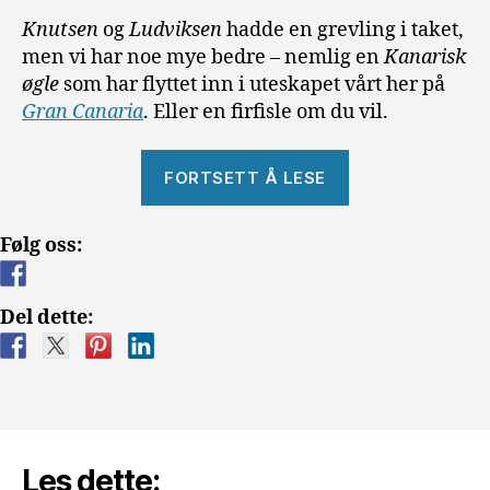
Knutsen
og
Ludviksen
hadde en grevling i taket,
men vi har noe mye bedre – nemlig en
Kanarisk
øgle
som har flyttet inn i uteskapet vårt her på
Gran Canaria
. Eller en firfisle om du vil.
«En
FORTSETT Å LESE
Kanarisk
øgle/firfisle
Følg oss:
i
skapet»
Del dette:
Les dette: