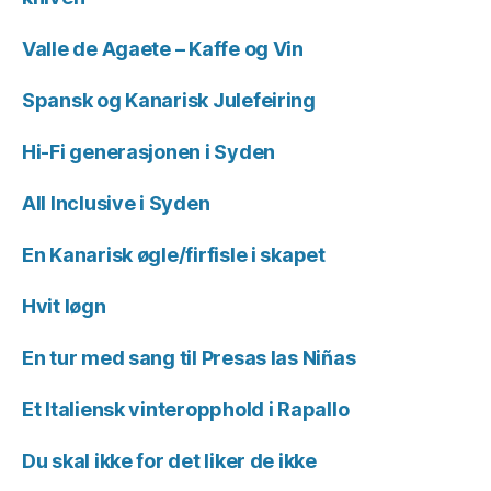
Valle de Agaete – Kaffe og Vin
Spansk og Kanarisk Julefeiring
Hi-Fi generasjonen i Syden
All Inclusive i Syden
En Kanarisk øgle/firfisle i skapet
Hvit løgn
En tur med sang til Presas las Niñas
Et Italiensk vinteropphold i Rapallo
Du skal ikke for det liker de ikke