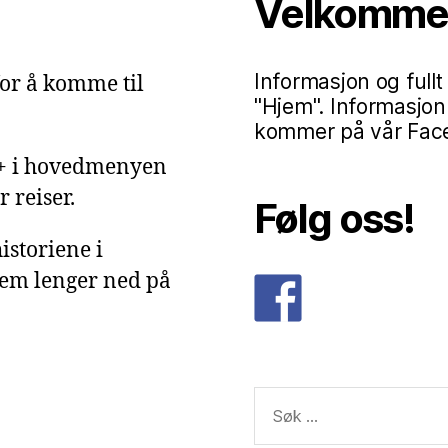
Velkommen 
Informasjon og fullt
or å komme til
"Hjem". Informasjon
kommer på vår Faceb
g+ i hovedmenyen
 reiser.
Følg oss!
istoriene i
dem lenger ned på
Søk
etter: