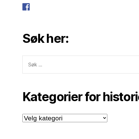
Søk her:
Søk
etter:
Kategorier for histor
Kategorier
for
historiene.