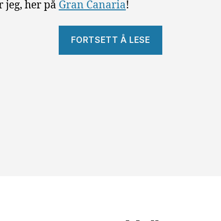
r jeg, her på
Gran Canaria
!
«Ukulelen»
FORTSETT Å LESE