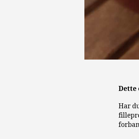
Dette
Har du
fillep
forba