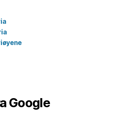
ia
ria
riøyene
ra Google