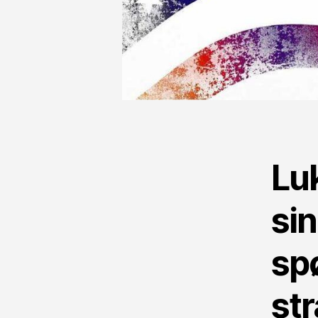
Lu
si
sp
st