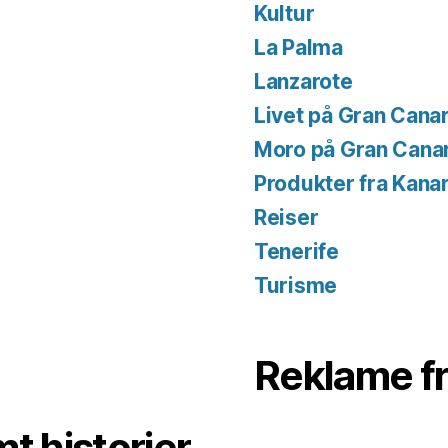
Kultur
La Palma
Lanzarote
Livet på Gran Canar
Moro på Gran Cana
Produkter fra Kana
Reiser
Tenerife
Turisme
Reklame f
t historier