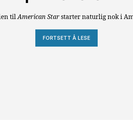
ien til
American Star
starter naturlig nok i A
«American
FORTSETT Å LESE
Star»