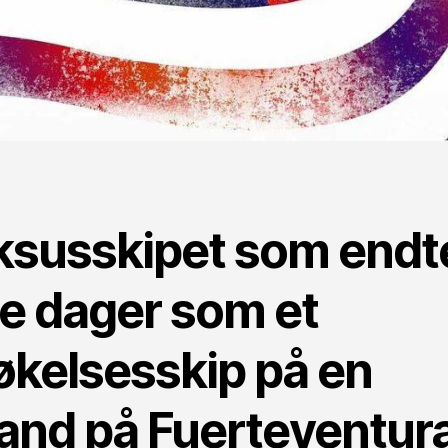
ksusskipet som endt
ne dager som et
økelsesskip på en
rand på Fuerteventura