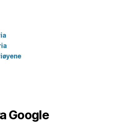
ia
ria
riøyene
ra Google