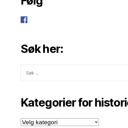
Følg
Søk her:
Søk
etter:
Kategorier for histor
Kategorier
for