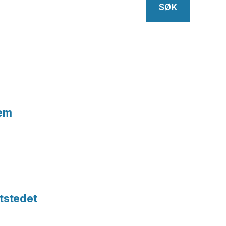
tem
tstedet