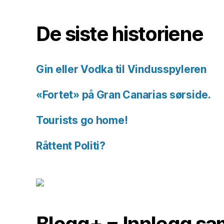
historiene.
De siste historiene
Gin eller Vodka til Vindusspyleren
«Fortet» på Gran Canarias sørside.
Tourists go home!
Råttent Politi?
Blogg+ = Innlegg sam