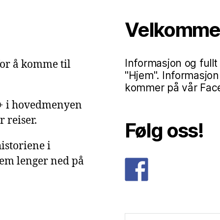
Velkommen 
Informasjon og fullt
or å komme til
"Hjem". Informasjon
kommer på vår Faceb
g+ i hovedmenyen
 reiser.
Følg oss!
istoriene i
dem lenger ned på
Søk