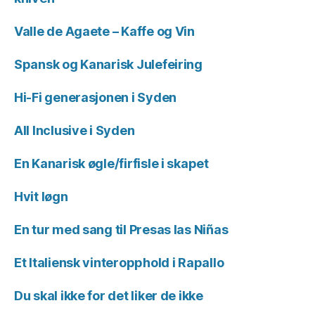
Valle de Agaete – Kaffe og Vin
Spansk og Kanarisk Julefeiring
Hi-Fi generasjonen i Syden
All Inclusive i Syden
En Kanarisk øgle/firfisle i skapet
Hvit løgn
En tur med sang til Presas las Niñas
Et Italiensk vinteropphold i Rapallo
Du skal ikke for det liker de ikke