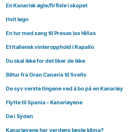
En Kanarisk øgle/firfisle i skapet
Hvit løgn
En tur med sang til Presas las Niñas
Et Italiensk vinteropphold i Rapallo
Du skal ikke for det liker de ikke
Biltur fra Gran Canaria til Sveits
De syv verste tingene ved å bo på en Kanariøy
Flytte til Spania – Kanariøyene
Dø i Syden
Kanariøyene har verdens beste klima?