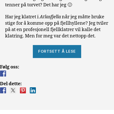
tenner på torvet? Det har jeg 🙂
Har jeg klatret i
Atlasfjella
når jeg måtte bruke
stige for å komme opp på fjellhyllene? Jeg tviler
på at en profesjonell fjellklatrer vil kalle det
klatring. Men for meg var det nettopp det.
«Reisen
FORTSETT Å LESE
til
Marrakesh
Følg oss:
i
Marokko»
Del dette: