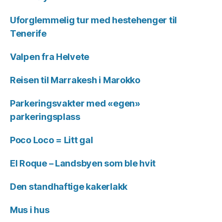
Uforglemmelig tur med hestehenger til
Tenerife
Valpen fra Helvete
Reisen til Marrakesh i Marokko
Parkeringsvakter med «egen»
parkeringsplass
Poco Loco = Litt gal
El Roque – Landsbyen som ble hvit
Den standhaftige kakerlakk
Mus i hus