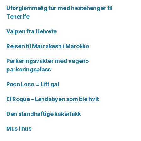
Uforglemmelig tur med hestehenger til
Tenerife
Valpen fra Helvete
Reisen til Marrakesh i Marokko
Parkeringsvakter med «egen»
parkeringsplass
Poco Loco = Litt gal
El Roque – Landsbyen som ble hvit
Den standhaftige kakerlakk
Mus i hus