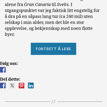
alene fra
Gran Canaria
til
Sveits.
I
utgangspunktet var jeg faktisk litt engstelig for
å dra på en såpass lang tur (ca 240 mil) uten
selskap i min alder, men det ble en stor
opplevelse, og bekjentskap med noen flotte
byer.
«Biltur
FORTSETT Å LESE
fra
Gran
Følg oss:
Canaria
til
Sveits»
Del dette: