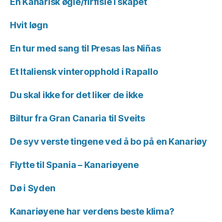
En Kanarisk øgle/firfisle i skapet
Hvit løgn
En tur med sang til Presas las Niñas
Et Italiensk vinteropphold i Rapallo
Du skal ikke for det liker de ikke
Biltur fra Gran Canaria til Sveits
De syv verste tingene ved å bo på en Kanariøy
Flytte til Spania – Kanariøyene
Dø i Syden
Kanariøyene har verdens beste klima?