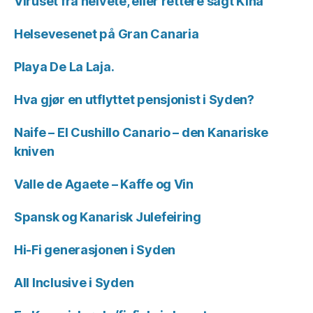
Viruset fra helvete, eller rettere sagt Kina
Helsevesenet på Gran Canaria
Playa De La Laja.
Hva gjør en utflyttet pensjonist i Syden?
Naife – El Cushillo Canario – den Kanariske
kniven
Valle de Agaete – Kaffe og Vin
Spansk og Kanarisk Julefeiring
Hi-Fi generasjonen i Syden
All Inclusive i Syden