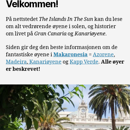
Velkommen!
På nettstedet
The Islands In The Sun
kan du lese
om alt vedrørende øyene i solen, og historier
om livet på
Gran Canaria
og
Kanariøyene
.
Siden gir deg den beste informasjonen om de
fantastiske øyene i
Makaronesia
=
Azorene
,
Madeira
,
Kanariøyene
og
Kapp Verde
.
Alle øyer
er beskrevet!