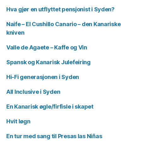
Hva gjør en utflyttet pensjonist i Syden?
Naife – El Cushillo Canario – den Kanariske
kniven
Valle de Agaete – Kaffe og Vin
Spansk og Kanarisk Julefeiring
Hi-Fi generasjonen i Syden
All Inclusive i Syden
En Kanarisk øgle/firfisle i skapet
Hvit løgn
En tur med sang til Presas las Niñas