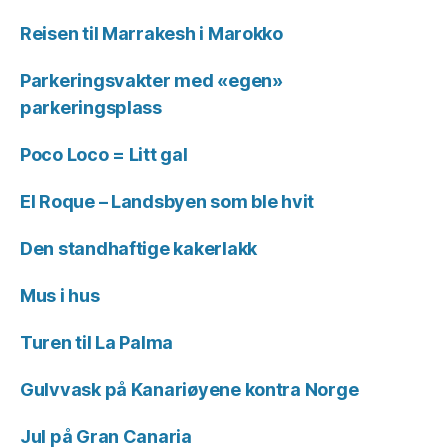
Reisen til Marrakesh i Marokko
Parkeringsvakter med «egen»
parkeringsplass
Poco Loco = Litt gal
El Roque – Landsbyen som ble hvit
Den standhaftige kakerlakk
Mus i hus
Turen til La Palma
Gulvvask på Kanariøyene kontra Norge
Jul på Gran Canaria