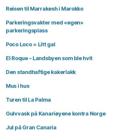
Reisen til Marrakesh i Marokko
Parkeringsvakter med «egen»
parkeringsplass
Poco Loco = Litt gal
El Roque – Landsbyen som ble hvit
Den standhaftige kakerlakk
Mus i hus
Turen til La Palma
Gulvvask på Kanariøyene kontra Norge
Jul på Gran Canaria