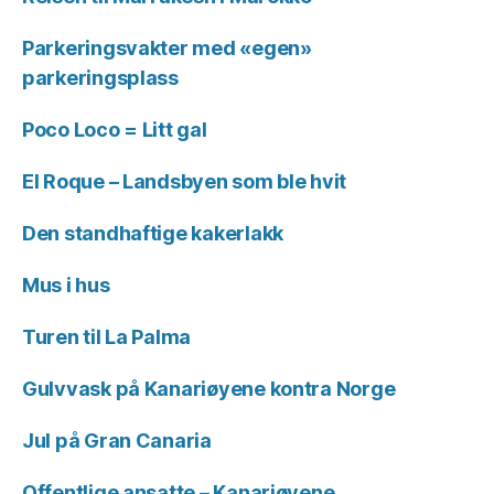
Parkeringsvakter med «egen»
parkeringsplass
Poco Loco = Litt gal
El Roque – Landsbyen som ble hvit
Den standhaftige kakerlakk
Mus i hus
Turen til La Palma
Gulvvask på Kanariøyene kontra Norge
Jul på Gran Canaria
Offentlige ansatte – Kanariøyene