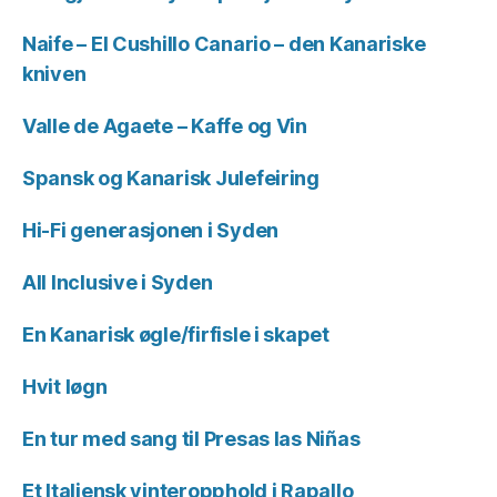
Naife – El Cushillo Canario – den Kanariske
kniven
Valle de Agaete – Kaffe og Vin
Spansk og Kanarisk Julefeiring
Hi-Fi generasjonen i Syden
All Inclusive i Syden
En Kanarisk øgle/firfisle i skapet
Hvit løgn
En tur med sang til Presas las Niñas
Et Italiensk vinteropphold i Rapallo