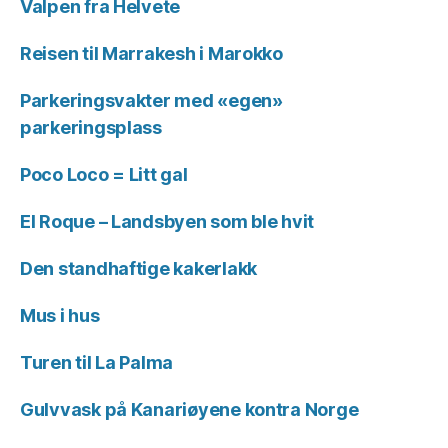
Valpen fra Helvete
Reisen til Marrakesh i Marokko
Parkeringsvakter med «egen»
parkeringsplass
Poco Loco = Litt gal
El Roque – Landsbyen som ble hvit
Den standhaftige kakerlakk
Mus i hus
Turen til La Palma
Gulvvask på Kanariøyene kontra Norge