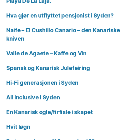
Playa De La Laja.
Hva gjør en utflyttet pensjonist i Syden?
Naife – El Cushillo Canario – den Kanariske
kniven
Valle de Agaete – Kaffe og Vin
Spansk og Kanarisk Julefeiring
Hi-Fi generasjonen i Syden
All Inclusive i Syden
En Kanarisk øgle/firfisle i skapet
Hvit løgn