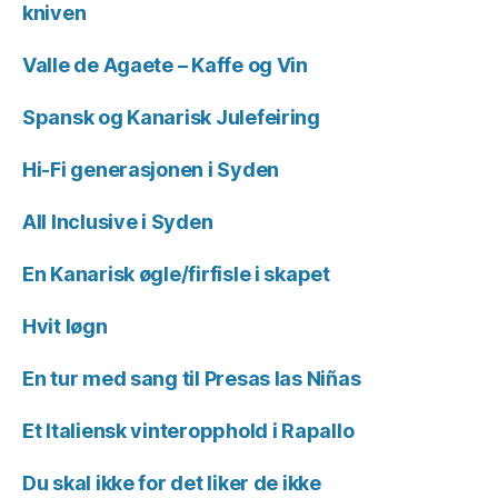
kniven
Valle de Agaete – Kaffe og Vin
Spansk og Kanarisk Julefeiring
Hi-Fi generasjonen i Syden
All Inclusive i Syden
En Kanarisk øgle/firfisle i skapet
Hvit løgn
En tur med sang til Presas las Niñas
Et Italiensk vinteropphold i Rapallo
Du skal ikke for det liker de ikke