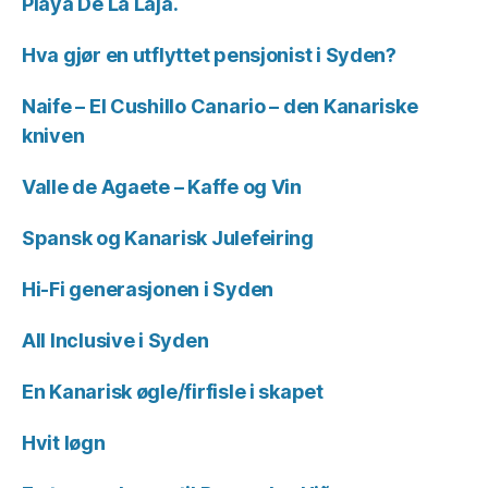
Playa De La Laja.
Hva gjør en utflyttet pensjonist i Syden?
Naife – El Cushillo Canario – den Kanariske
kniven
Valle de Agaete – Kaffe og Vin
Spansk og Kanarisk Julefeiring
Hi-Fi generasjonen i Syden
All Inclusive i Syden
En Kanarisk øgle/firfisle i skapet
Hvit løgn