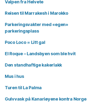
Valpen fra Helvete
Reisen til Marrakesh i Marokko
Parkeringsvakter med «egen»
parkeringsplass
Poco Loco = Litt gal
El Roque – Landsbyen som ble hvit
Den standhaftige kakerlakk
Mus i hus
Turen til La Palma
Gulvvask på Kanariøyene kontra Norge