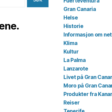
Fuerteventura
Gran Canaria
Helse
iene.
Historie
Informasjon om net
Klima
Kultur
La Palma
Lanzarote
Livet på Gran Canar
Moro på Gran Cana
Produkter fra Kana
Reiser
Tenerife