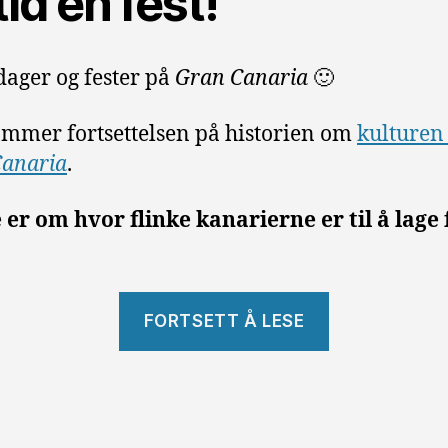
tid en fest!
dager og fester på
Gran Canaria
🙂
mmer fortsettelsen på historien om
kulturen
Canaria
.
er om hvor flinke kanarierne er til å lage 
«Kulturen
FORTSETT Å LESE
–
fester
og
helligdager