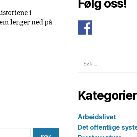
Følg oss!
istoriene i
dem lenger ned på
Søk
etter:
Kategorier
Arbeidslivet
Det offentlige sys