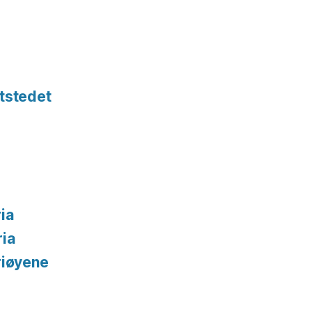
tstedet
ia
ria
riøyene