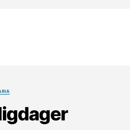
ARIA
lligdager