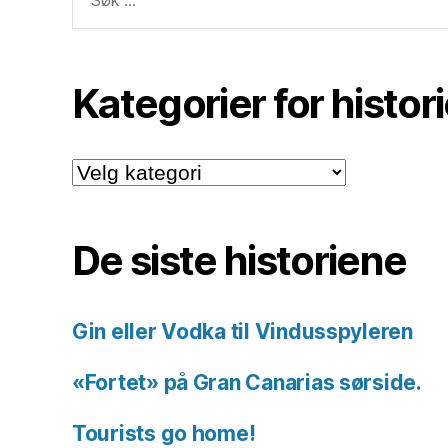
etter:
Kategorier for histor
Kategorier
for
historiene.
De siste historiene
Gin eller Vodka til Vindusspyleren
«Fortet» på Gran Canarias sørside.
Tourists go home!