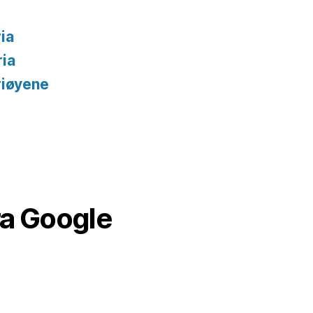
ia
ria
riøyene
ra Google