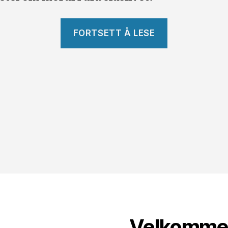
«Arbeidsliv
FORTSETT Å LESE
Gran
Canaria»
Velkommen 