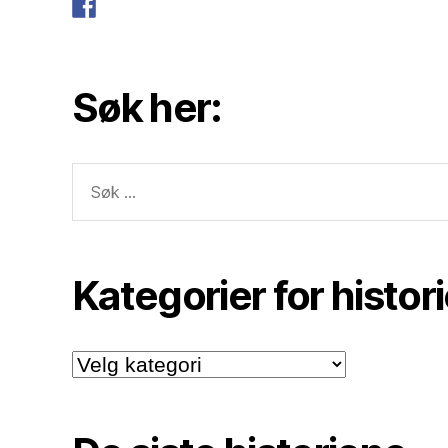
Søk her:
Søk
etter:
Kategorier for histor
Kategorier
for
historiene.