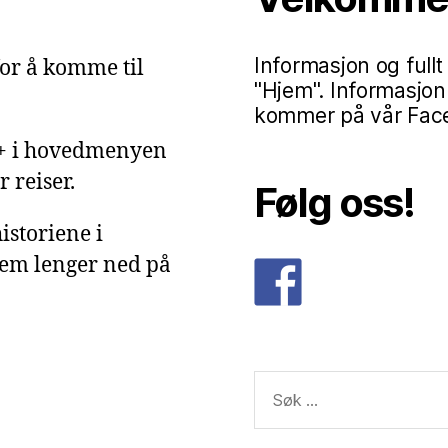
Informasjon og fullt
or å komme til
"Hjem". Informasjon
kommer på vår Faceb
g+ i hovedmenyen
 reiser.
Følg oss!
istoriene i
dem lenger ned på
Søk
etter: