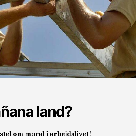
ñana land?
stel om moral i arbeidslivet!