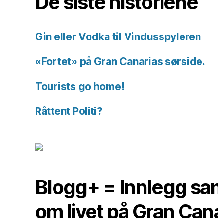
De siste historiene
Gin eller Vodka til Vindusspyleren
«Fortet» på Gran Canarias sørside.
Tourists go home!
Råttent Politi?
Blogg+ = Innlegg sam
om livet på Gran Can