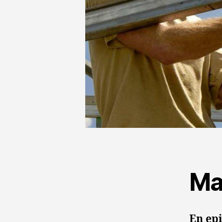
Ma
En epi