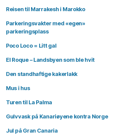
Reisen til Marrakesh i Marokko
Parkeringsvakter med «egen»
parkeringsplass
Poco Loco = Litt gal
El Roque – Landsbyen som ble hvit
Den standhaftige kakerlakk
Mus i hus
Turen til La Palma
Gulvvask på Kanariøyene kontra Norge
Jul på Gran Canaria