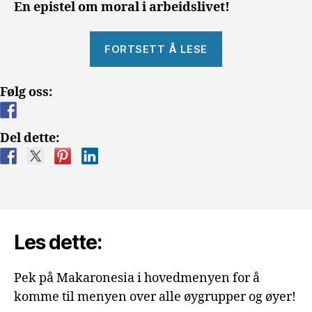
En epistel om moral i arbeidslivet!
«Arbeidslivsmo
FORTSETT Å LESE
Gran
Canaria»
Følg oss:
Del dette:
Les dette:
Pek på Makaronesia i hovedmenyen for å
komme til menyen over alle øygrupper og øyer!