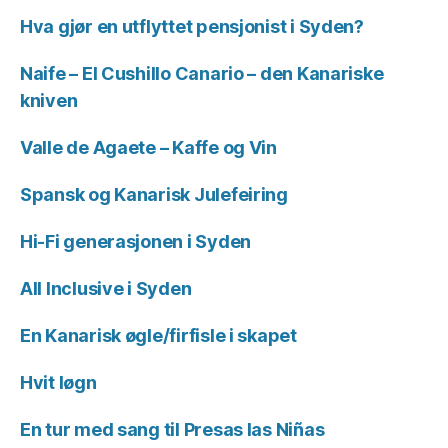
Hva gjør en utflyttet pensjonist i Syden?
Naife – El Cushillo Canario – den Kanariske
kniven
Valle de Agaete – Kaffe og Vin
Spansk og Kanarisk Julefeiring
Hi-Fi generasjonen i Syden
All Inclusive i Syden
En Kanarisk øgle/firfisle i skapet
Hvit løgn
En tur med sang til Presas las Niñas