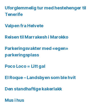
Uforglemmelig tur med hestehenger til
Tenerife
Valpen fra Helvete
Reisen til Marrakesh i Marokko
Parkeringsvakter med «egen»
parkeringsplass
Poco Loco = Litt gal
El Roque – Landsbyen som ble hvit
Den standhaftige kakerlakk
Mus i hus