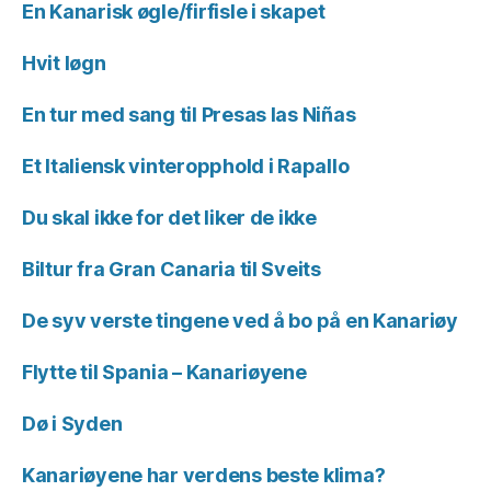
En Kanarisk øgle/firfisle i skapet
Hvit løgn
En tur med sang til Presas las Niñas
Et Italiensk vinteropphold i Rapallo
Du skal ikke for det liker de ikke
Biltur fra Gran Canaria til Sveits
De syv verste tingene ved å bo på en Kanariøy
Flytte til Spania – Kanariøyene
Dø i Syden
Kanariøyene har verdens beste klima?