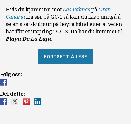
Hvis du kjører inn mot
Las Palmas
på
Gran
Canaria
fra sør på GC-1 så kan du ikke unngå å
se en stor skulptur på høyre hånd etter at veien
har fått et utspring i GC-3. Da har du kommet til
Playa De La Laja
.
«Playa
FORTSETT Å LESE
De
La
Følg oss:
Laja.»
Del dette: