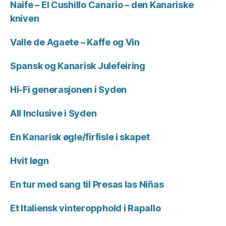
Naife – El Cushillo Canario – den Kanariske
kniven
Valle de Agaete – Kaffe og Vin
Spansk og Kanarisk Julefeiring
Hi-Fi generasjonen i Syden
All Inclusive i Syden
En Kanarisk øgle/firfisle i skapet
Hvit løgn
En tur med sang til Presas las Niñas
Et Italiensk vinteropphold i Rapallo