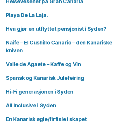
Helsevesenet på Gran Canaria
Playa De La Laja.
Hva gjør en utflyttet pensjonist i Syden?
Naife – El Cushillo Canario – den Kanariske
kniven
Valle de Agaete – Kaffe og Vin
Spansk og Kanarisk Julefeiring
Hi-Fi generasjonen i Syden
All Inclusive i Syden
En Kanarisk øgle/firfisle i skapet