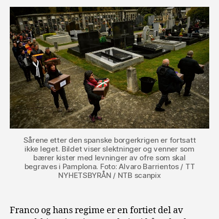
Sårene etter den spanske borgerkrigen er fortsatt
ikke leget. Bildet viser slektninger og venner som
bærer kister med levninger av ofre som skal
begraves i Pamplona. Foto: Alvaro Barrientos / TT
NYHETSBYRÅN / NTB scanpix
Franco og hans regime er en fortiet del av