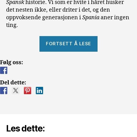
Spansk
historie. Vi som er hvite i håret husker
det nesten ikke, eller driter i det, og den
oppvoksende generasjonen i
Spania
aner ingen
ting.
«Franco
FORTSETT Å LESE
–
Et
Følg oss:
Spania
vi
ikke
Del dette:
snakker
om»
Les dette: