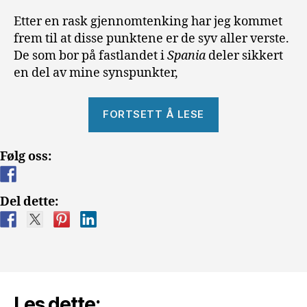
Etter en rask gjennomtenking har jeg kommet
frem til at disse punktene er de syv aller verste.
De som bor på fastlandet i
Spania
deler sikkert
en del av mine synspunkter,
«De
FORTSETT Å LESE
syv
verste
Følg oss:
tingene
ved
å
Del dette:
bo
på
en
Kanariøy»
Les dette: