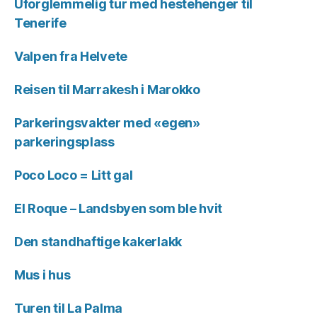
Uforglemmelig tur med hestehenger til
Tenerife
Valpen fra Helvete
Reisen til Marrakesh i Marokko
Parkeringsvakter med «egen»
parkeringsplass
Poco Loco = Litt gal
El Roque – Landsbyen som ble hvit
Den standhaftige kakerlakk
Mus i hus
Turen til La Palma