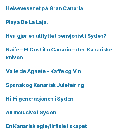
Helsevesenet på Gran Canaria
Playa De La Laja.
Hva gjør en utflyttet pensjonist i Syden?
Naife – El Cushillo Canario – den Kanariske
kniven
Valle de Agaete – Kaffe og Vin
Spansk og Kanarisk Julefeiring
Hi-Fi generasjonen i Syden
All Inclusive i Syden
En Kanarisk øgle/firfisle i skapet