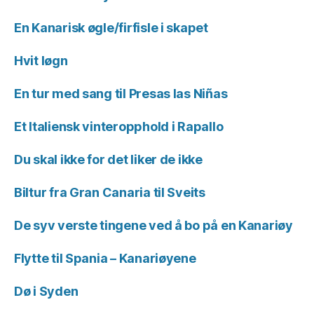
En Kanarisk øgle/firfisle i skapet
Hvit løgn
En tur med sang til Presas las Niñas
Et Italiensk vinteropphold i Rapallo
Du skal ikke for det liker de ikke
Biltur fra Gran Canaria til Sveits
De syv verste tingene ved å bo på en Kanariøy
Flytte til Spania – Kanariøyene
Dø i Syden