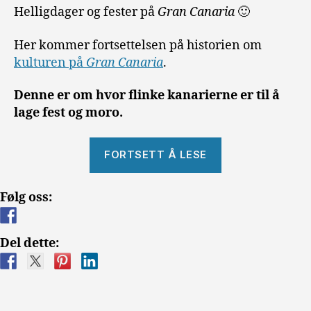
Helligdager og fester på
Gran Canaria
🙂
Her kommer fortsettelsen på historien om
kulturen på
Gran Canaria
.
Denne er om hvor flinke kanarierne er til å
lage fest og moro.
«Kulturen
FORTSETT Å LESE
–
fester
Følg oss:
og
helligdager»
Del dette: