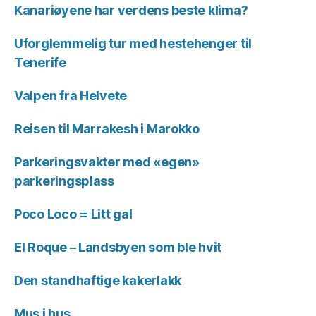
Kanariøyene har verdens beste klima?
Uforglemmelig tur med hestehenger til
Tenerife
Valpen fra Helvete
Reisen til Marrakesh i Marokko
Parkeringsvakter med «egen»
parkeringsplass
Poco Loco = Litt gal
El Roque – Landsbyen som ble hvit
Den standhaftige kakerlakk
Mus i hus