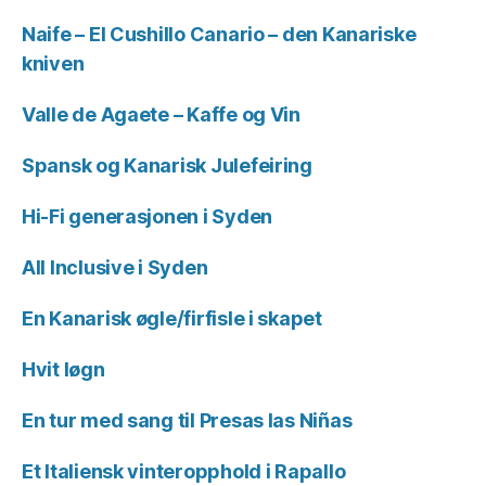
Naife – El Cushillo Canario – den Kanariske
kniven
Valle de Agaete – Kaffe og Vin
Spansk og Kanarisk Julefeiring
Hi-Fi generasjonen i Syden
All Inclusive i Syden
En Kanarisk øgle/firfisle i skapet
Hvit løgn
En tur med sang til Presas las Niñas
Et Italiensk vinteropphold i Rapallo