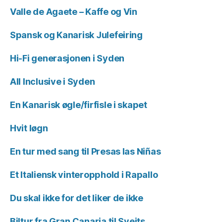
Valle de Agaete – Kaffe og Vin
Spansk og Kanarisk Julefeiring
Hi-Fi generasjonen i Syden
All Inclusive i Syden
En Kanarisk øgle/firfisle i skapet
Hvit løgn
En tur med sang til Presas las Niñas
Et Italiensk vinteropphold i Rapallo
Du skal ikke for det liker de ikke
Biltur fra Gran Canaria til Sveits