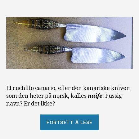
El cuchillo canario, eller den kanariske kniven
som den heter på norsk, kalles
naife
. Pussig
navn? Er det ikke?
«Naife
FORTSETT Å LESE
–
El